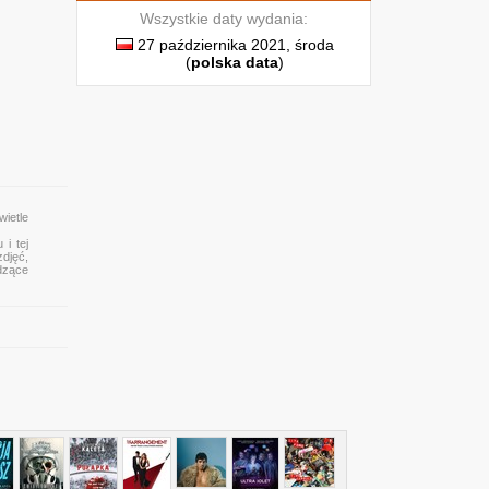
Wszystkie daty wydania:
27 października 2021, środa
(
polska data
)
wietle
 i tej
zdjęć,
dzące