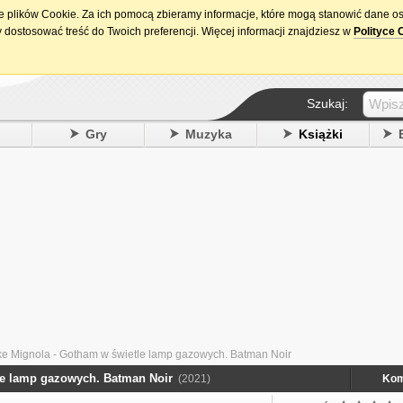
ie plików Cookie. Za ich pomocą zbieramy informacje, które mogą stanowić dane o
15. urodziny DataPremiery.pl
 dostosować treść do Twoich preferencji. Więcej informacji znajdziesz w
Polityce 
Szukaj:
y
Gry
Muzyka
Książki
ke Mignola - Gotham w świetle lamp gazowych. Batman Noir
le lamp gazowych. Batman Noir
(2021)
Kom