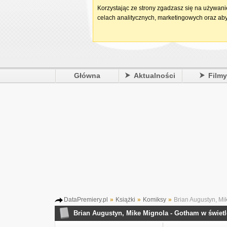
Korzystając ze strony zgadzasz się na używan
celach analitycznych, marketingowych oraz aby
Główna
Aktualności
Film
DataPremiery.pl
»
Książki
»
Komiksy
»
Brian Augustyn, Mi
Brian Augustyn, Mike Mignola - Gotham w świet