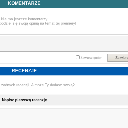
zdemaskować. W drugiej historii "Pan przyszłości" musi zmierzyć się z szalony
KOMENTARZE
prorokiem, pragnącym powstrzymać Gotham przed wkroczeniem w XX wiek
Autorem scenariusza obu opowieści jest Brian Augustyn ("Flash"), natomias
rysunki wykonali Mike Mignola ("Hellboy") i Eduardo Barreto ("New Teen Titans").
Nie ma jeszcze komentarzy
Powyższy opis pochodzi od wydawcy.
podziel się swoją opinią na temat tej premiery!
Zatwier
Zawiera spoiler
RECENZJE
 żadnych recenzji. A może Ty dodasz swoją?
Napisz pierwszą recenzję
NOWA KSIĄŻKA BRIAN AUGUSTYN, MIKE MIGNOLA - GOTHAM W