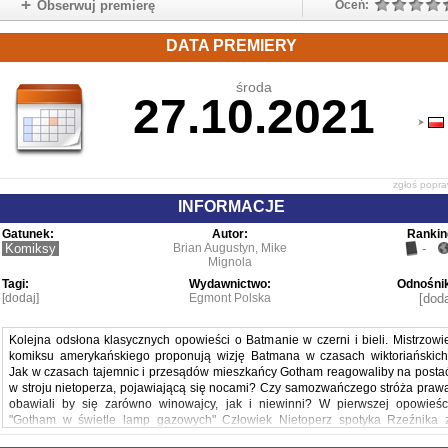
Obserwuj premierę
Oceń:
DATA PREMIERY
środa
27.10.2021
zgłoś popr
INFORMACJE
Gatunek:
Autor:
Rankin
Komiksy
Brian Augustyn, Mike
-
Mignola
Tagi:
Wydawnictwo:
Odnośnik
[dodaj]
Egmont Polska
[doda
Kolejna odsłona klasycznych opowieści o Batmanie w czerni i bieli. Mistrzowi
komiksu amerykańskiego proponują wizję Batmana w czasach wiktoriańskich
Jak w czasach tajemnic i przesądów mieszkańcy Gotham reagowaliby na posta
w stroju nietoperza, pojawiającą się nocami? Czy samozwańczego stróża praw
obawiali by się zarówno winowajcy, jak i niewinni? W pierwszej opowieśc
"Gotham w świetle lamp gazowych" Człowiek Nietoperz spotyka Rzeźnika 
Whitechapel i – w przeciwieństwie do rzeczywistości – udaje mu się g