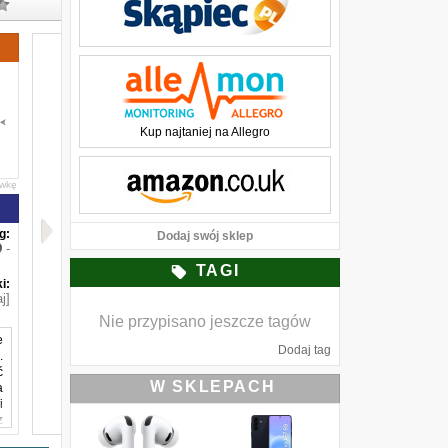
Kup najtaniej na Allegro
awkę
g:
Dodaj swój sklep
-
TAGI
i:
j]
Nie przypisano jeszcze tagów
e
Dodaj tag
.
ć
W SKLEPACH
a
i
z
o