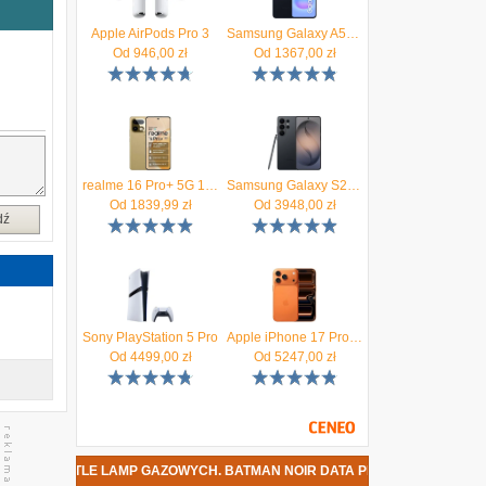
m
.
Apple AirPods Pro 3
Samsung Galaxy A57 5G 8/128GB Granatowy
t
Od
946,00
zł
Od
1367,00
zł
realme 16 Pro+ 5G 12/512GB Złoty
Samsung Galaxy S26 Ultra SM-S948 5G 12/256GB Czarny
Od
1839,99
zł
Od
3948,00
zł
dź
Sony PlayStation 5 Pro
Apple iPhone 17 Pro 256GB Kosmiczny pomarańcz
Od
4499,00
zł
Od
5247,00
zł
 ŚWIETLE LAMP GAZOWYCH. BATMAN NOIR DATA PREMIERY