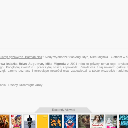
le lamp gazowych. Batman Noir
? Kiedy wychodzi Brian Augustyn, Mike Mignola - Gotham w ś
wa książka Brian Augustyn, Mike Mignola
z 2021 roku to główny temat tego artykułu
ego. Pooglądaj
zwiastun
i przeczytaj naszą zapowiedź. Znajdziesz tutaj również galerię 
, dzięki czemu poznasz interesujące nowości oraz zapowiedzi, a także wszystkie nadcho
ania
|
Disney Dreamlight Valley
Recently Viewed