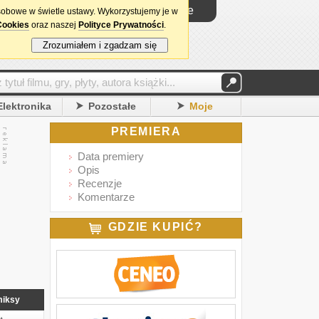
Logowanie
sobowe w świetle ustawy. Wykorzystujemy je w
Cookies
oraz naszej
Polityce Prywatności
.
Zrozumiałem i zgadzam się
Elektronika
Pozostałe
Moje
PREMIERA
Data premiery
Opis
Recenzje
Komentarze
GDZIE KUPIĆ?
iksy