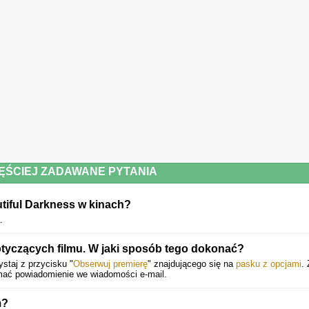
ĘŚCIEJ ZADAWANE PYTANIA
tiful Darkness w kinach?
.
yczących filmu. W jaki sposób tego dokonać?
staj z przycisku "
Obserwuj premierę
" znajdującego się na
pasku z opcjami
.
ymać powiadomienie we wiadomości e-mail.
m?