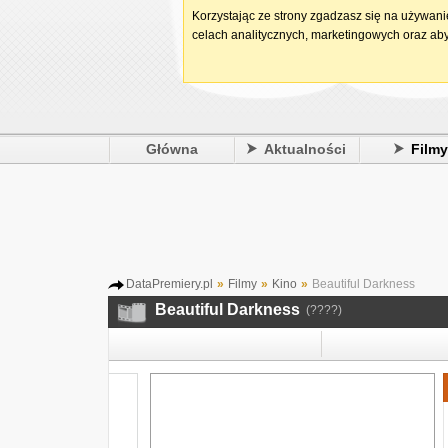
Korzystając ze strony zgadzasz się na używan
celach analitycznych, marketingowych oraz aby
Główna
Aktualności
Film
DataPremiery.pl
»
Filmy
»
Kino
»
Beautiful Darkness
Beautiful Darkness
(????)