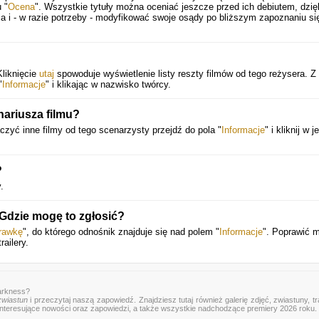
 "
Ocena
". Wszystkie tytuły można oceniać jeszcze przed ich debiutem, dzię
i - w razie potrzeby - modyfikować swoje osądy po bliższym zapoznaniu si
Kliknięcie
utaj
spowoduje wyświetlenie listy reszty filmów od tego reżysera. Z 
"
Informacje
" i klikając w nazwisko twórcy.
nariusza filmu?
czyć inne filmy od tego scenarzysty przejdź do pola "
Informacje
" i kliknij w j
?
.
 Gdzie mogę to zgłosić?
rawkę
", do którego odnośnik znajduje się nad polem "
Informacje
". Poprawić 
ailery.
Darkness?
zwiastun
i przeczytaj naszą zapowiedź. Znajdziesz tutaj również galerię zdjęć, zwiastuny, tra
 interesujące nowości oraz zapowiedzi, a także wszystkie nadchodzące premiery 2026 roku.