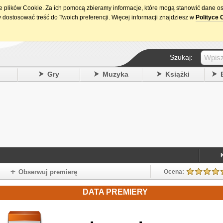
ie plików Cookie. Za ich pomocą zbieramy informacje, które mogą stanowić dane o
15. urodziny DataPremiery.pl
 dostosować treść do Twoich preferencji. Więcej informacji znajdziesz w
Polityce 
Szukaj:
y
Gry
Muzyka
Książki
Obserwuj premierę
Ocena:
DATA PREMIERY