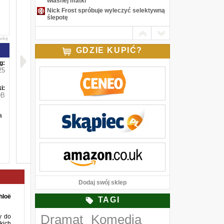
własnej matki
Nick Frost spróbuje wyleczyć selektywną
ślepotę
awkę
GDZIE KUPIĆ?
g:
25
i:
DB
a
Dodaj swój sklep
hloë
TAGI
Dramat
Komedia
y do
kich