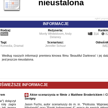
nieustalona
zgłoś popr
INFORMACJE
Rodzaj:
Reżyseria:
Rankin
Kino
Monty Whitebloom, Andy
314
8
Delaney
Tagi:
Scenariusz:
Odnośnik
Komedia
,
Dramat
Jennifer Schuur
IM
Według naszych informacji premiera kinowa filmu 'Beautiful Darkness' i jej dat
jest jeszcze nieustalona.
JŚWIEŻSZE INFORMACJE
erem
Aktor-scenarzysta w filmie z Matthew Broderickiem i C
Sevigny
") dołączył
 rolę zagra
Jason Fuchs, autor scenariuszy do m. in. "Piotrusia. Wypraw
a tak zwaną
Nibylandii" oraz "Epoki lodowcowej 4", wraca do swoich aktors