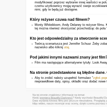
modyfikować poprzez wybranie innej wartości w polu
czemu użytkownicy mogą wyrazić swoje oczekiwania 
nimi, gdy te będą już dostępne.
Który reżyser czuwa nad filmem?
Monty Whitebloom, Andy Delaney to reżyser filmu. 
tej można również skorzystać przechodząc do pola 
Kto jest odpowiedzialny za stworzenie sce
Twórcą scenariusza jest Jennifer Schuur. Żeby zoba
nazwisko albo kliknij
utaj
.
Pod jakimi innymi nazwami znany jest film
Film ma następujące alternatywne tytuły: Look Away
Na stronie przedstawione są błędne dane.
Aby to zrobić należy uzupełnić formularz "
zgłoś pop
nieprawidłowe daty, opisy, okładki oraz dodać nowe tr
Na tej stronie znajdziesz informacje na temat:
Kiedy
premiera Beautiful Darkness
? Kiedy wychodzi Beautiful 
Data wydania kinowa filmu jest jeszcze nieustalona. Pooglądaj
klipy wideo, nasze recenzje oraz oceny, dzięki czemu poznasz