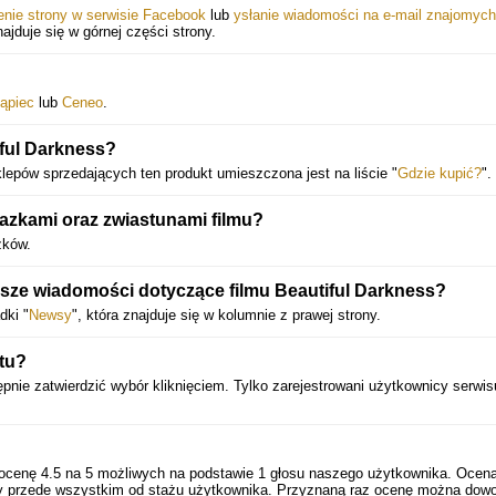
enie strony w serwisie Facebook
lub
ysłanie wiadomości na e-mail znajomych
najduje się w górnej części strony.
ąpiec
lub
Ceneo
.
iful Darkness?
sklepów sprzedających ten produkt umieszczona jest na liście "
Gdzie kupić?
".
azkami oraz zwiastunami filmu?
zków.
eższe wiadomości dotyczące filmu Beautiful Darkness?
dki "
Newsy
", która znajduje się w kolumnie z prawej strony.
tu?
ępnie zatwierdzić wybór kliknięciem. Tylko zarejestrowani użytkownicy serwi
 ocenę
4.5
na
5
możliwych na podstawie
1
głosu naszego użytkownika. Ocen
eży przede wszystkim od stażu użytkownika. Przyznaną raz ocenę można dowo