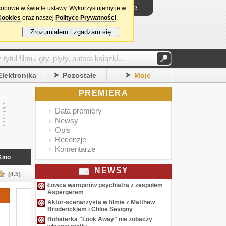
Logowanie
sobowe w świetle ustawy. Wykorzystujemy je w
Cookies
oraz naszej
Polityce Prywatności
.
Zrozumiałem i zgadzam się
Elektronika
Pozostałe
Moje
PREMIERA
Data premiery
Newsy
Opis
Recenzje
Komentarze
Kino
NEWSY
(4.5)
Łowca wampirów psychiatrą z zespołem
Aspergerem
Aktor-scenarzysta w filmie z Matthew
Broderickiem i Chloë Sevigny
Bohaterka "Look Away" nie zobaczy