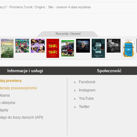
gacy?
|
Premiera Turok: Origins
|
Silo - season 4 data wydania
Recently Viewed
Informacje i usługi
Społeczność
daj premierę
Facebook
teriały prasowe/promo
Instagram
klama
YouTube
a sklepów
Twitter
dgety
stęp do bazy danych (API)