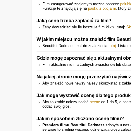
Film zasugerować znajomym można poprzez
polubi
Funkcje te znajdują się na
pasku z opcjami
, który z
Jaką cenę trzeba zapłacić za film?
Żeby dowiedzieć się ile kosztuje film kliknij tutaj:
Sk
W jakim miejscu można znaleźć film Beaut
Beautiful Darkness jest do znalezienia
tutaj
. Lista 
Gdzie mogę zapoznać się z aktualnymi obr
Film aktualnie nie ma żadnych zwiastunów lub obra
Na jakiej stronie mogę przeczytać najświ
Aby znaleźć nowe newsy należy skorzystać z zakła
Jak mogę wystawić ocenę dla tego produk
Aby to zrobić należy nadać
ocenę
od 1 do 5, a nast
oddać swój głos.
Jakim sposobem zliczono ocenę filmu?
Premiera filmu
Beautiful Darkness
zdobyła u nas
serwisie to średnia ważona, gdzie waga głosu zal