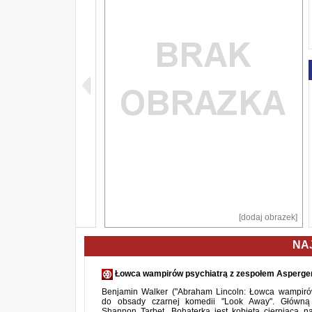
[dodaj obrazek]
NA
Łowca wampirów psychiatrą z zespołem Asperg
Benjamin Walker ("Abraham Lincoln: Łowca wampirów
do obsady czarnej komedii "Look Away". Główną
Shannon Tarbet. Bohaterką jest kobieta cierpiącą n