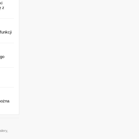
ki
ę z
funkcji
ego
można
ilery,