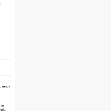
.
su mogą
a w
lnie