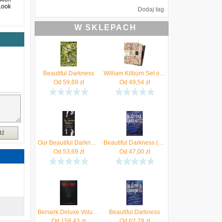
Look
Dodaj tag
W SKLEPACH
Beautiful Darkness
William Kilburn Set of 3 Standard Notebooks
Od
59,69
zł
Od
49,54
zł
dź
Our Beautiful Darkness: A Graphic Novel
Beautiful Darkness (Book 2): 2/4 (Beautiful Creatures) - Kami Garcia [KSIĄŻKA]
Od
53,69
zł
Od
47,00
zł
Berserk Deluxe Volume 1
Beautiful Darkness
Od
158,43
zł
Od
62,79
zł