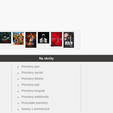
Na skróty
Premiery gier
Premiery seriali
Premiery filmów
Premiery płyt
Premiery książek
Premiery elektroniki
Pozostałe premiery
Newsy o premierach