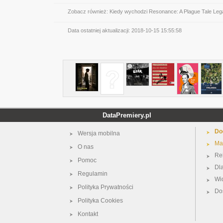
Zobacz również:
Kiedy wychodzi Resonance: A Plague Tale Le
Data ostatniej aktualizacji:
2018-10-15 15:55:58
DataPremiery.pl
Do
Wersja mobilna
Ma
O nas
Re
Pomoc
Dl
Regulamin
Wi
Polityka Prywatności
Do
Polityka Cookies
Kontakt