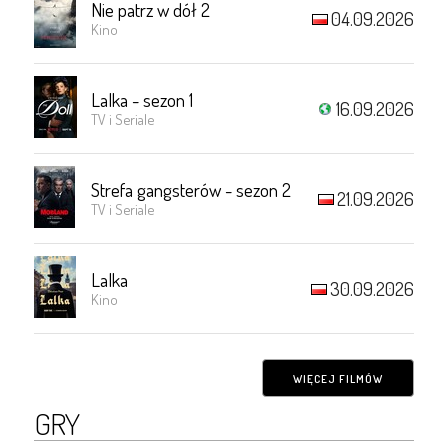
Nie patrz w dół 2
04.09.2026
Kino
Lalka - sezon 1
16.09.2026
TV i Seriale
Strefa gangsterów - sezon 2
21.09.2026
TV i Seriale
Lalka
30.09.2026
Kino
WIĘCEJ FILMÓW
GRY