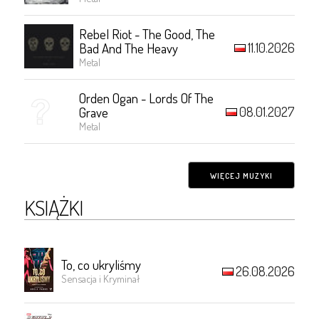
Rebel Riot - The Good, The
11.10.2026
Bad And The Heavy
Metal
Orden Ogan - Lords Of The
08.01.2027
Grave
Metal
WIĘCEJ MUZYKI
KSIĄŻKI
To, co ukryliśmy
26.08.2026
Sensacja i Kryminał