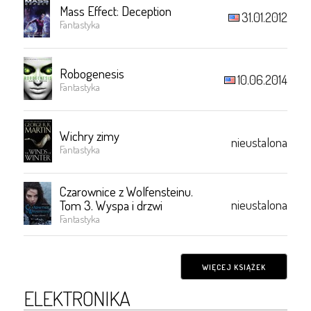
Mass Effect: Deception
31.01.2012
Fantastyka
Robogenesis
10.06.2014
Fantastyka
Wichry zimy
nieustalona
Fantastyka
Czarownice z Wolfensteinu.
nieustalona
Tom 3. Wyspa i drzwi
Fantastyka
WIĘCEJ KSIĄŻEK
ELEKTRONIKA