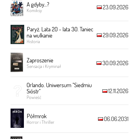
A gdyby...?
23.09.2026
Komiksy
Paryż. Lata 20 - lata 30. Taniec
29.09.2026
na wulkanie
Historia
Zaproszenie
30.09.2026
Sensacja i Kryminał
Orlando. Uniwersum "Siedmiu
12.11.2026
Sióstr"
Powieść
Półmrok
06.06.2031
Horror i Thriller