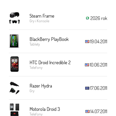
Steam Frame
2026 rok
Gry i Konsole
BlackBerry PlayBook
19.04.2011
Tablety
HTC Droid Incredible 2
10.06.2011
Telefony
Razer Hydra
17.06.2011
Gry
Motorola Droid 3
14.07.2011
Telefony