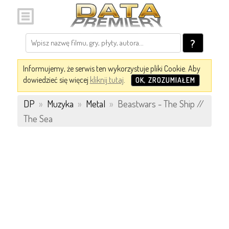
?
Informujemy, że serwis ten wykorzystuje pliki Cookie. Aby
dowiedzieć się więcej
kliknij tutaj
.
OK, ZROZUMIAŁEM
DP
»
Muzyka
»
Metal
»
Beastwars - The Ship //
The Sea