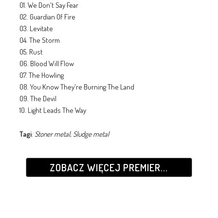
01. We Don't Say Fear
02. Guardian Of Fire
03. Levitate
04. The Storm
05. Rust
06. Blood Will Flow
07. The Howling
08. You Know They're Burning The Land
09. The Devil
10. Light Leads The Way
Tagi
:
Stoner metal
,
Sludge metal
ZOBACZ WIĘCEJ PREMIER...