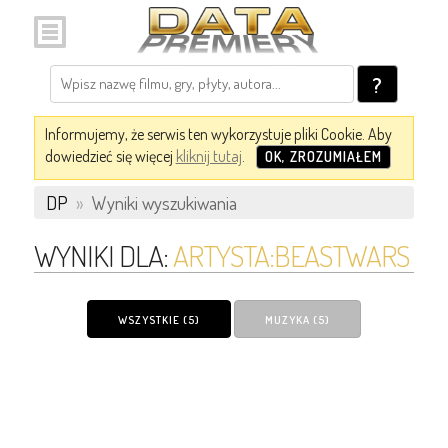
?
Informujemy, że serwis ten wykorzystuje pliki Cookie. Aby
dowiedzieć się więcej
kliknij tutaj
.
OK, ZROZUMIAŁEM
DP
»
Wyniki wyszukiwania
WYNIKI DLA:
ARTYSTA:BEASTWARS
WSZYSTKIE (5)
MUZYKA (5)