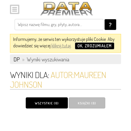
?
Informujemy, że serwis ten wykorzystuje pliki Cookie. Aby
dowiedzieć się więcej
kliknij tutaj
.
OK, ZROZUMIAŁEM
DP
»
Wyniki wyszukiwania
WYNIKI DLA:
AUTOR:MAUREEN
JOHNSON
WSZYSTKIE (6)
KSIĄŻKI (6)