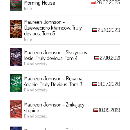
26.02.2025
Morning House
Inne
Maureen Johnson -
Dziewięcioro kłamców. Truly
25.10.2023
devious. Tom 5
Inne
Maureen Johnson - Skrzynia w
27.10.2021
lesie. Truly devious. Tom 4
Dla młodzieży
Maureen Johnson - Ręka na
01.07.2020
ścianie. Truly Devious. Tom 3
Dla młodzieży
Maureen Johnson - Znikający
10.05.2019
stopień
Dla młodzieży