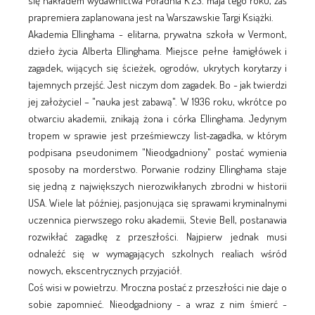
się nakładem wydawnictwa Poradnia K 23. maja tego roku, zaś
prapremiera zaplanowana jest na Warszawskie Targi Książki.
Akademia Ellinghama - elitarna, prywatna szkoła w Vermont,
dzieło życia Alberta Ellinghama. Miejsce pełne łamigłówek i
zagadek, wijących się ścieżek, ogrodów, ukrytych korytarzy i
tajemnych przejść. Jest niczym dom zagadek. Bo - jak twierdzi
jej założyciel – "nauka jest zabawą". W 1936 roku, wkrótce po
otwarciu akademii, znikają żona i córka Ellinghama. Jedynym
tropem w sprawie jest prześmiewczy list-zagadka, w którym
podpisana pseudonimem "Nieodgadniony" postać wymienia
sposoby na morderstwo. Porwanie rodziny Ellinghama staje
się jedną z największych nierozwikłanych zbrodni w historii
USA. Wiele lat później, pasjonująca się sprawami kryminalnymi
uczennica pierwszego roku akademii, Stevie Bell, postanawia
rozwikłać zagadkę z przeszłości. Najpierw jednak musi
odnaleźć się w wymagających szkolnych realiach wśród
nowych, ekscentrycznych przyjaciół.
Coś wisi w powietrzu. Mroczna postać z przeszłości nie daje o
sobie zapomnieć. Nieodgadniony - a wraz z nim śmierć -