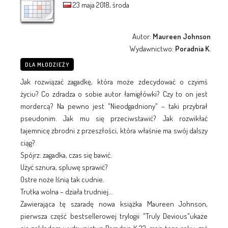
23 maja 2018, środa
Autor:
Maureen Johnson
Wydawnictwo:
Poradnia K.
DLA MŁODZIEŻY
Jak rozwiązać zagadkę, która może zdecydować o czyimś
życiu? Co zdradza o sobie autor łamigłówki? Czy to on jest
mordercą? Na pewno jest "Nieodgadniony" – taki przybrał
pseudonim. Jak mu się przeciwstawić? Jak rozwikłać
tajemnicę zbrodni z przeszłości, która właśnie ma swój dalszy
ciąg?
Spójrz: zagadka, czas się bawić.
Użyć sznura, spluwę sprawić?
Ostre noże lśnią tak cudnie.
Trutka wolna – działa trudniej...
Zawierająca tę szaradę nowa książka Maureen Johnson,
pierwsza część bestsellerowej trylogii "Truly Devious"ukaże