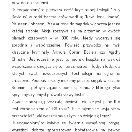
powróci do akademii.
"Nieodgadniony"to pierwsza część kryminalnej trylogii "Truly
Devious" autorki bestsellerów według "New Jork Timesa",
Maureen Johnson. Pasja autorki do zagadek widoczna jest na
każdej stronie. Akcja rozgrywa się na przemian w dwóch
planach czasowych – w 1936 roku, kiedy wydarzyła się
zbrodnia i współcześnie. Powieść przywodzi na myśl
klasyczne kryminały Arthura Conan Doyle'a czy Agathy
Christie. Jednocześnie jest to jednak książka na wskroś
współczesna, dziejąca się tu i teraz, wśród młodych ludzi, dla
których świat nowoczesnych technologii ma ogromne
znaczenie. Podczas lektury możemy poczuć się jak w Escape
Roomie – pełnym zagadek pomieszczeniu, z którego tylko
spryt i bystry umysł pozwolą się wydostać.
Zagadki mnożą się przez całą powieść – nic nie jest jasne. Kto
jest zbrodniarzem z 1936 roku? Jakie tajemnice kryją się w
przeszłości? I jaki związek mają z tym, co dzieje się teraz?
"Nieodgadniony"to książka ze świetnie wymyśloną intrygą.
Wyraziści, dobrze sportretowani bohaterowie na pewno