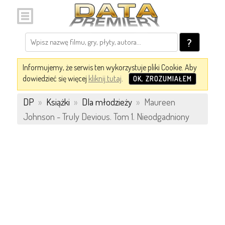
?
Informujemy, że serwis ten wykorzystuje pliki Cookie. Aby
dowiedzieć się więcej
kliknij tutaj
.
OK, ZROZUMIAŁEM
DP
»
Książki
»
Dla młodzieży
»
Maureen
Johnson - Truly Devious. Tom 1. Nieodgadniony