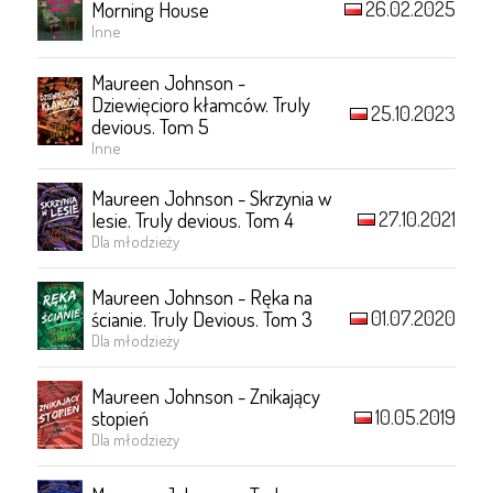
26.02.2025
Morning House
Inne
Maureen Johnson -
Dziewięcioro kłamców. Truly
25.10.2023
devious. Tom 5
Inne
Maureen Johnson - Skrzynia w
27.10.2021
lesie. Truly devious. Tom 4
Dla młodzieży
Maureen Johnson - Ręka na
01.07.2020
ścianie. Truly Devious. Tom 3
Dla młodzieży
Maureen Johnson - Znikający
10.05.2019
stopień
Dla młodzieży