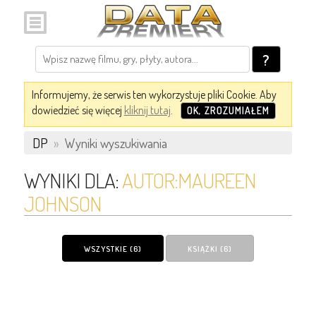
?
Informujemy, że serwis ten wykorzystuje pliki Cookie. Aby
dowiedzieć się więcej
kliknij tutaj
.
OK, ZROZUMIAŁEM
DP
»
Wyniki wyszukiwania
WYNIKI DLA:
AUTOR:MAUREEN
JOHNSON
WSZYSTKIE (6)
KSIĄŻKI (6)