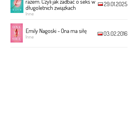
razem. Czyli jak zadbać o seks w
29.01.2025
długoletnich związkach
Inne
Emily Nagoski - Ona ma siłę
03.02.2016
Inne