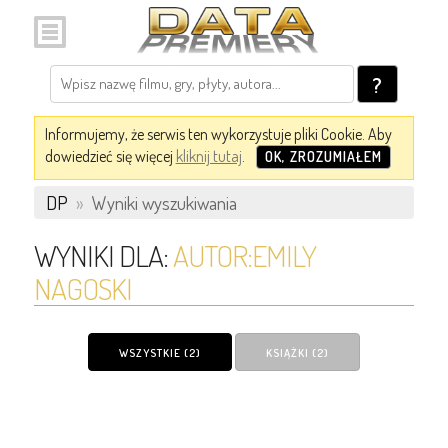
?
Informujemy, że serwis ten wykorzystuje pliki Cookie. Aby
dowiedzieć się więcej
kliknij tutaj
.
OK, ZROZUMIAŁEM
DP
»
Wyniki wyszukiwania
WYNIKI DLA:
AUTOR:EMILY
NAGOSKI
WSZYSTKIE (2)
KSIĄŻKI (2)