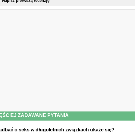
Napisz pierwszą recenzję
ĘŚCIEJ ZADAWANE PYTANIA
zadbać o seks w długoletnich związkach ukaże się?