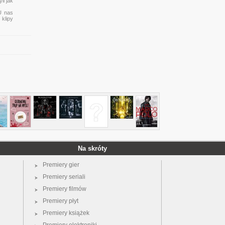
li jak
U nas
 klipy
Na skróty
Premiery gier
Premiery seriali
Premiery filmów
Premiery płyt
Premiery książek