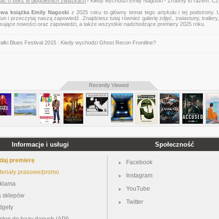
bać o seks w długoletnich związkach
? Kiedy wychodzi Emily Nagoski - Zróbmy to razem. Czy
wa książka Emily Nagoski
z 2025 roku to główny temat tego artykułu i tej podstrony. 
tun
i przeczytaj naszą zapowiedź. Znajdziesz tutaj również galerię zdjęć, zwiastuny, trailery,
esujące nowości oraz zapowiedzi, a także wszystkie nadchodzące premiery 2025 roku.
ałki Blues Festival 2015
|
Kiedy wychodzi Ghost Recon Frontline?
Recently Viewed
Informacje i usługi
Społeczność
daj premierę
Facebook
teriały prasowe/promo
Instagram
klama
YouTube
a sklepów
Twitter
dgety