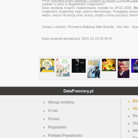
Kiedy
premiera Emily Nagoski - Zróbmy to razem. Czyli jak zad
zadbać o seks w długoletnich związkach?
Data wydania książki zaplanowana została na 29.01.2025.
No
znajdziesz fragmenty tego utworu literackiego. Pooglądaj
zwias
wideo, nasze recenzje oraz oceny, dzięki czemu poznasz inter
Zobacz również:
Premiera Waltzing With Brando
|
Voo Voo - Suw
Data ostatniej aktualizacji:
2024-12-13 03:45:47
DataPremiery.pl
Do
Wersja mobilna
Ma
O nas
Re
Pomoc
Dl
Regulamin
Wi
Polityka Prywatności