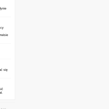
dynie
icy
rwisie
ć się
sić
at.