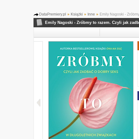
DataPremiery.pl
»
Książki
»
Inne
»
Emily Nagoski - Zróbmy 
Emily Nagoski - Zróbmy to razem. Czyli jak zad