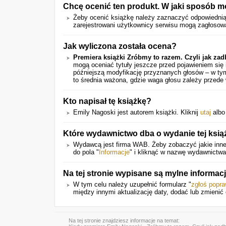
Chcę ocenić ten produkt. W jaki sposób 
Żeby ocenić książkę należy zaznaczyć odpowiedni
zarejestrowani użytkownicy serwisu mogą zagłosow
Jak wyliczona została ocena?
Premiera książki Zróbmy to razem. Czyli jak za
mogą oceniać tytuły jeszcze przed pojawieniem się
późniejszą modyfikację przyznanych głosów – w tym
to średnia ważona, gdzie waga głosu zależy przede
Kto napisał tę książkę?
Emily Nagoski jest autorem książki. Kliknij
utaj
albo
Które wydawnictwo dba o wydanie tej ksią
Wydawcą jest firma WAB. Żeby zobaczyć jakie inne 
do pola "
Informacje
" i kliknąć w nazwę wydawnictwa
Na tej stronie wypisane są mylne informa
W tym celu należy uzupełnić formularz "
zgłoś popr
między innymi aktualizację daty, dodać lub zmienić o
Na tej stronie znajdziesz informacje na temat: