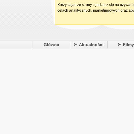
Korzystając ze strony zgadzasz się na używan
celach analitycznych, marketingowych oraz aby
Główna
Aktualności
Film