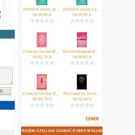
Zróbmy to razem, czyli jak zadbać o seks w długoletnich związkach
Zróbmy to razem. Czyli jak zadbać o seks w długoletnich związkach
u
Od
39,83
zł
Od
20,88
zł
i
,
Come as You Are Workbook (Nagoski Emily)
Burnout (Nagoski Emily)
Od
62,79
zł
Od
96,62
zł
dź
Come As You Are: Revised and Updated
The Come As You Are Workbook Nagoski Emily
Od
58,79
zł
Od
52,19
zł
M. CZYLI JAK ZADBAĆ O SEKS W DŁUGOLETNICH ZWIĄZKACH DATA PREMI