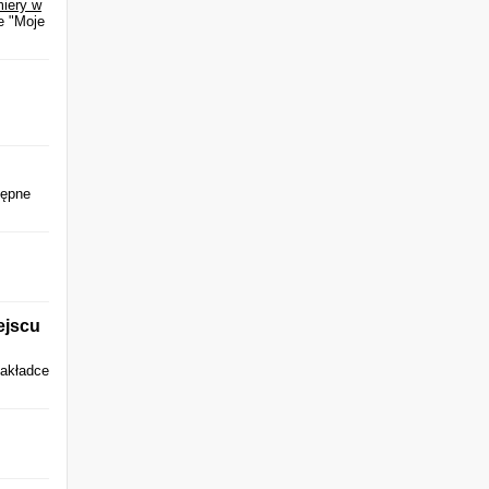
miery w
e "Moje
tępne
ejscu
zakładce