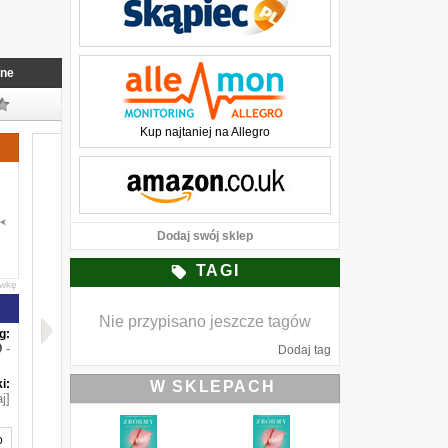
nne
Kup najtaniej na Allegro
Dodaj swój sklep
TAGI
awkę
Nie przypisano jeszcze tagów
g:
-
Dodaj tag
i:
W SKLEPACH
j]
o