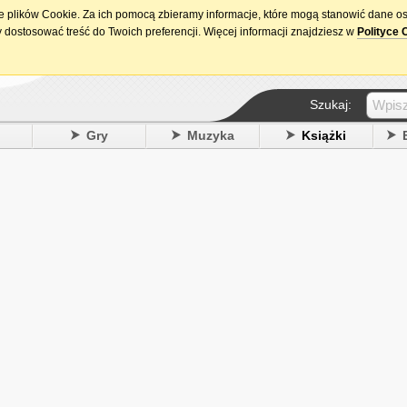
ie plików Cookie. Za ich pomocą zbieramy informacje, które mogą stanowić dane o
15. urodziny DataPremiery.pl
 dostosować treść do Twoich preferencji. Więcej informacji znajdziesz w
Polityce 
Szukaj:
y
Gry
Muzyka
Książki