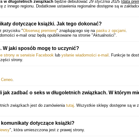
ks w długoletnich związkach
będzie debiutować
29 stycznia 2025
(
data pre
atę z innego regionu. Dodatkowe ustawienia regionalne dostępne są w zakładc
aty dotyczące książki. Jak tego dokonać?
z przycisku "
Obserwuj premierę
" znajdującego się na
pasku z opcjami
.
mości e-mail oraz będą opublikowane na stronie "Aktualności".
 W jaki sposób mogę to uczynić?
ie strony w serwisie Facebook
lub
ysłanie wiadomości e-mail
. Funkcje te dos
części strony.
b
Ceneo
.
i jak zadbać o seks w długoletnich związkach. W którym mi
etnich związkach jest do zamówienia
tutaj
. Wszystkie sklepy dostępne są w 
e komunikaty dotyczące książki?
ewsy
", która umieszczona jest z prawej strony.