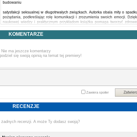
budowaniu
satysfakcji seksualnej w długotrwałych związkach. Autorka obala mity o spadk
pożądania, podkreślając rolę komunikacji i zrozumienia swoich emocji. Dzięk
naukowej wiedzy i praktycznym przykładom książka pomaga tworzyć zdrowe
intymne relacje.
KOMENTARZE
Powyższy opis pochodzi od wydawcy.
Nie ma jeszcze komentarzy
podziel się swoją opinią na temat tej premiery!
Zatwier
Zawiera spoiler
RECENZJE
 żadnych recenzji. A może Ty dodasz swoją?
NOWA KSIĄŻKA EMILY NAGOSKI - ZRÓBMY TO RAZE