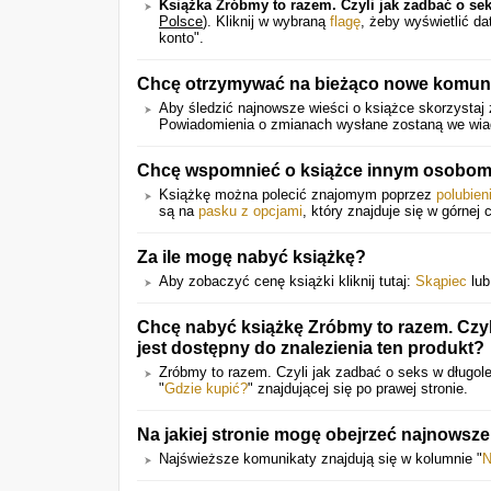
Książka Zróbmy to razem. Czyli jak zadbać o se
Polsce
).
Kliknij w wybraną
flagę
, żeby wyświetlić d
konto".
Chcę otrzymywać na bieżąco nowe komunik
Aby śledzić najnowsze wieści o książce skorzystaj 
Powiadomienia o zmianach wysłane zostaną we wiado
Chcę wspomnieć o książce innym osobom.
Książkę można polecić znajomym poprzez
polubien
są na
pasku z opcjami
, który znajduje się w górnej 
Za ile mogę nabyć książkę?
Aby zobaczyć cenę książki kliknij tutaj:
Skąpiec
lu
Chcę nabyć książkę Zróbmy to razem. Czyl
jest dostępny do znalezienia ten produkt?
Zróbmy to razem. Czyli jak zadbać o seks w długol
"
Gdzie kupić?
" znajdującej się po prawej stronie.
Na jakiej stronie mogę obejrzeć najnowsz
Najświeższe komunikaty znajdują się w kolumnie "
N