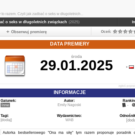
to razem. Czyli jak zadbać o seks w długoletnich...
bać o seks w długoletnich związkach
(2025)
I
Obserwuj premierę
Oceń:
DATA PREMIERY
środa
29.01.2025
zgłoś popr
INFORMACJE
Gatunek:
Autor:
Rankin
Inne
Emily Nagoski
-
Tagi:
Wydawnictwo:
Odnośnik
[dodaj]
WAB
[doda
Autorka bestsellerowego "Ona ma siłę" tym razem proponuje poradnik 