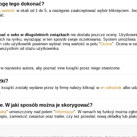
mogę tego dokonać?
ą
wartość
w skali od 1 do 5, a następnie zaakceptować wybór kliknięciem. Je
ać.
dbać o seks w długoletnich związkach
nie dostała jeszcze oceny. Użytkown
 ich na rynku, wyrażając w ten sposób swoje oczekiwania. System umożliwia
 celu użytkownik powinien wybrać inną wartość w polu "
Ocena
". Ocena w se
 wszystkim od stażu użytkownika.
 w nazwisko autora, aby poznać inne książki przez niego stworzone.
żki?
książki zostały wydane przez tę firmę należy kliknąć w
en odnośnik
albo uda
.
cje. W jaki sposób można je skorygować?
awkę
" umieszczony nad polem "
Informacje
". W ramach tej funkcji można zgło
pis, zamieścić zwiastun oraz trailer, czy też przesłać nową okładkę lub plak