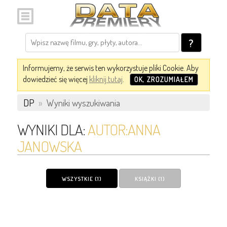
?
Informujemy, że serwis ten wykorzystuje pliki Cookie. Aby
dowiedzieć się więcej
kliknij tutaj
.
OK, ZROZUMIAŁEM
DP
»
Wyniki wyszukiwania
WYNIKI DLA:
AUTOR:ANNA
JANOWSKA
WSZYSTKIE (1)
KSIĄŻKI (1)