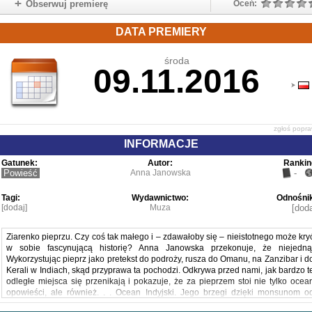
Obserwuj premierę
Oceń:
DATA PREMIERY
środa
09.11.2016
zgłoś popr
INFORMACJE
Gatunek:
Autor:
Rankin
Powieść
Anna Janowska
-
Tagi:
Wydawnictwo:
Odnośnik
[dodaj]
Muza
[doda
Ziarenko pieprzu. Czy coś tak małego i – zdawałoby się – nieistotnego może kry
w sobie fascynującą historię? Anna Janowska przekonuje, że niejedną
Wykorzystując pieprz jako pretekst do podroży, rusza do Omanu, na Zanzibar i d
Kerali w Indiach, skąd przyprawa ta pochodzi. Odkrywa przed nami, jak bardzo t
odległe miejsca się przenikają i pokazuje, że za pieprzem stoi nie tylko ocea
opowieści, ale również. . . Ocean Indyjski. Jego brzegi dzięki monsunom o
zawsze były dużo bliżej siebie, niż mogłoby się wydawać, gdy patrzymy na map