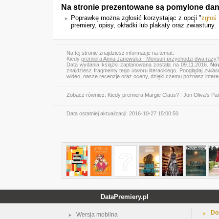
Na stronie prezentowane są pomylone dan
Poprawkę można zgłosić korzystając z opcji "
zgłoś
premiery, opisy, okładki lub plakaty oraz zwiastuny.
Na tej stronie znajdziesz informacje na temat:
Kiedy
premiera Anna Janowska - Monsun przychodzi dwa razy
Data wydania książki zaplanowana została na 09.11.2016.
No
znajdziesz fragmenty tego utworu literackiego. Pooglądaj
zwias
wideo, nasze recenzje oraz oceny, dzięki czemu poznasz inter
Zobacz również:
Kiedy premiera Margie Claus?
|
Jon Oliva's Pa
Data ostatniej aktualizacji:
2016-10-27 15:00:50
DataPremiery.pl
Do
Wersja mobilna