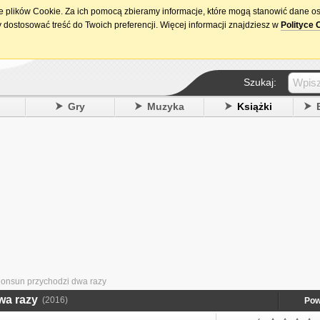
ie plików Cookie. Za ich pomocą zbieramy informacje, które mogą stanowić dane o
15. urodziny DataPremiery.pl
 dostosować treść do Twoich preferencji. Więcej informacji znajdziesz w
Polityce 
Szukaj:
y
Gry
Muzyka
Książki
onsun przychodzi dwa razy
wa razy
(2016)
Pow