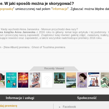
e. W jaki sposób można je skorygować?
 poprawkę
" umieszczonej nad polem "
Informacje
". Zgłaszać można błędne da
? Kiedy wychodzi Anna Janowska - Monsun przychodzi dwa razy?
wa książka Anna Janowska
z 2016 roku to główny temat tego artykułu i tej podstrony.
tun
i przeczytaj naszą zapowiedź. Znajdziesz tutaj również galerię zdjęć, zwiastuny, trailery,
esujące nowości oraz zapowiedzi, a także wszystkie nadchodzące premiery 2016 roku.
in - [New Album] premiera
|
Ghost of Tsushima premiera
Recently Viewed
Informacje i usługi
Społeczność
daj premierę
Facebook