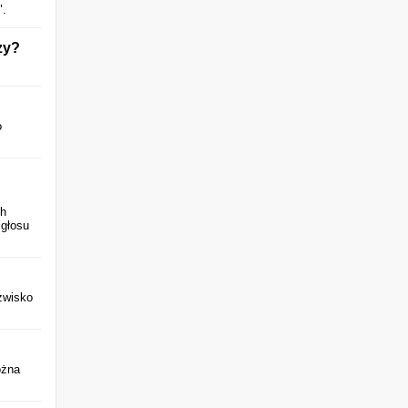
".
zy?
o
ch
 głosu
azwisko
ożna