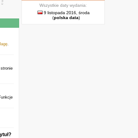
Wszystkie daty wydania:
9 listopada 2016, środa
(
polska data
)
flagę
.
 stronie
Funkcje
ytuł?