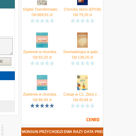
e
Digital Transformation in the Recording Industry
Choroby skóry (EPUB)
p
Od
869,81
zł
Od
79,20
zł
,
i
a
h
o
u
a
a
Żywienie w chorobach skóry
Dermatologia w gabinecie lekarza Podstawowej Opieki Zdrowotnej
ę
Od
83,20
zł
Od
139,20
zł
,
dź
Żywienie w chorobach skóry
Celuję w C2. Zbiór zadań do egzaminu certyfikatowego z języka polskiego jako obcego na poziomie C2 - Anna Butcher, Iwona Janowska, Grażyna Przechodzka
Od
88,49
zł
Od
45,69
zł
SKA - MONSUN PRZYCHODZI DWA RAZY DATA PREMIERY