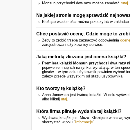
Monsun przychodzi dwa razy można zamówić
tutaj
.
Na jakiej stronie mogę sprawdzić najnows
Bieżące wiadomości można przeczytać w zakładce 
Chcę postawić ocenę. Gdzie mogę to zrob
Żeby to zrobić trzeba zaznaczyć odpowiednią
ocen
zarejestrowani użytkownicy serwisu.
Jaką metodą zliczana jest ocena książki?
Premiera książki Monsun przychodzi dwa razy
ni
pojawieniem się ich na rynku, wyrażając w ten spo
głosów – w tym celu użytkownik powinien wybrać in
zależy przede wszystkim od stażu użytkownika.
Kto tworzy tę książkę?
Anna Janowska jest twórcą książki. W celu wyświetle
albo kliknij
utaj
.
Która firma pilnuje wydania tej książki?
Wydawcą książki jest Muza. Kliknięcie w nazwę wyda
skorzystać w polu "
Informacje
".