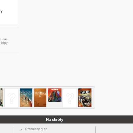
ty
 U nas
 klipy
Na skróty
Premiery gier