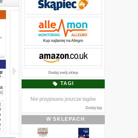
Kup najtaniej na Allegro
awkę
g:
Dodaj swój sklep
-
TAGI
i:
j]
Nie przypisano jeszcze tagów
ć
Dodaj tag
!
o
W SKLEPACH
e
n
d
ę