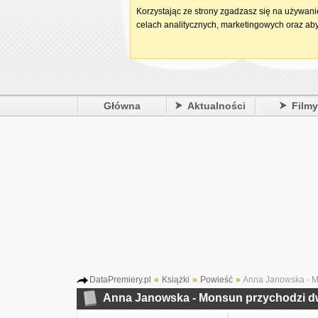
Korzystając ze strony zgadzasz się na używan
celach analitycznych, marketingowych oraz aby
Główna
Aktualności
Film
DataPremiery.pl
»
Książki
»
Powieść
»
Anna Janowska - M
Anna Janowska - Monsun przychodzi d