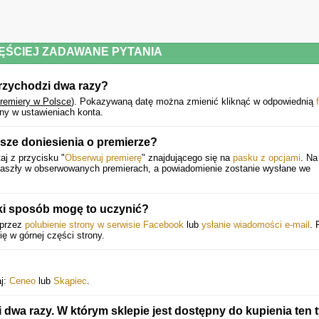
ĘŚCIEJ ZADAWANE PYTANIA
rzychodzi dwa razy?
premiery w Polsce
).
Pokazywaną datę można zmienić kliknąć w odpowiednią
ny w ustawieniach konta.
ze doniesienia o premierze?
aj z przycisku "
Obserwuj premierę
" znajdującego się na
pasku z opcjami
. Na
 zaszły w obserwowanych premierach, a powiadomienie zostanie wysłane we
ki sposób mogę to uczynić?
oprzez
polubienie strony w serwisie Facebook
lub
ysłanie wiadomości e-mail
. 
się w górnej części strony.
aj:
Ceneo
lub
Skąpiec
.
wa razy. W którym sklepie jest dostępny do kupienia ten t