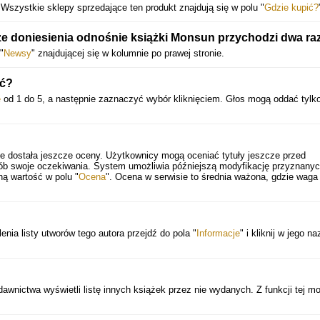
 Wszystkie sklepy sprzedające ten produkt znajdują się w polu "
Gdzie kupić?
ze doniesienia odnośnie książki Monsun przychodzi dwa ra
"
Newsy
" znajdującej się w kolumnie po prawej stronie.
ić?
ę
od 1 do 5, a następnie zaznaczyć wybór kliknięciem. Głos mogą oddać tylk
e dostała jeszcze oceny. Użytkownicy mogą oceniać tytuły jeszcze przed
sób swoje oczekiwania. System umożliwia późniejszą modyfikację przyznany
ną wartość w polu "
Ocena
". Ocena w serwisie to średnia ważona, gdzie waga
nia listy utworów tego autora przejdź do pola "
Informacje
" i kliknij w jego n
wnictwa wyświetli listę innych książek przez nie wydanych. Z funkcji tej m