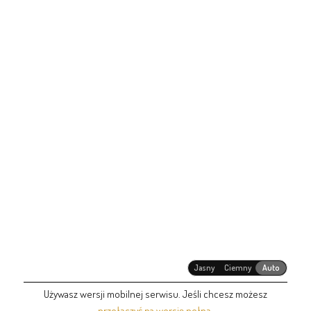
Jasny
Ciemny
Auto
Używasz wersji mobilnej serwisu. Jeśli chcesz możesz
przełączyć na wersję pełną
.