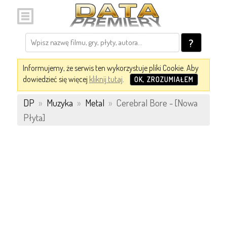
?
Informujemy, że serwis ten wykorzystuje pliki Cookie. Aby
dowiedzieć się więcej
kliknij tutaj
.
OK, ZROZUMIAŁEM
DP
»
Muzyka
»
Metal
»
Cerebral Bore - [Nowa
Płyta]