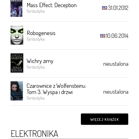
Mass Effect: Deception
31.01.2012
Fantastyka
Robogenesis
10.06.2014
Fantastyka
Wichry zimy
nieustalona
Fantastyka
Czarownice z Wolfensteinu.
nieustalona
Tom 3. Wyspa i drzwi
Fantastyka
WIĘCEJ KSIĄŻEK
ELEKTRONIKA