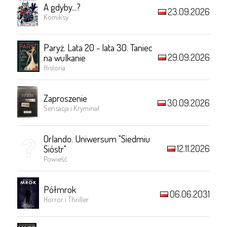
A gdyby...?
23.09.2026
Komiksy
Paryż. Lata 20 - lata 30. Taniec
29.09.2026
na wulkanie
Historia
Zaproszenie
30.09.2026
Sensacja i Kryminał
Orlando. Uniwersum "Siedmiu
12.11.2026
Sióstr"
Powieść
Półmrok
06.06.2031
Horror i Thriller