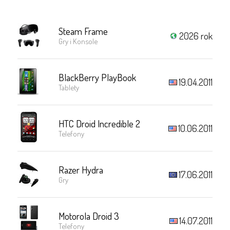
Steam Frame
2026 rok
Gry i Konsole
BlackBerry PlayBook
19.04.2011
Tablety
HTC Droid Incredible 2
10.06.2011
Telefony
Razer Hydra
17.06.2011
Gry
Motorola Droid 3
14.07.2011
Telefony