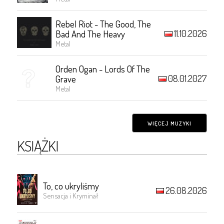
Rebel Riot - The Good, The
11.10.2026
Bad And The Heavy
Metal
Orden Ogan - Lords Of The
08.01.2027
Grave
Metal
WIĘCEJ MUZYKI
KSIĄŻKI
To, co ukryliśmy
26.08.2026
Sensacja i Kryminał