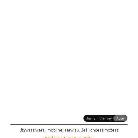
Jasny
Ciemny
Auto
Używasz wersji mobilnej serwisu. Jeśli chcesz możesz
przełączyć na wersję pełną
.