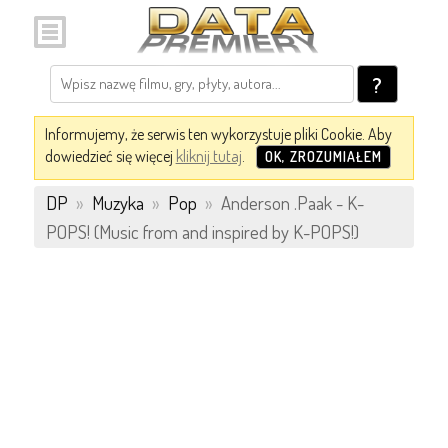
?
Informujemy, że serwis ten wykorzystuje pliki Cookie. Aby
dowiedzieć się więcej
kliknij tutaj
.
OK, ZROZUMIAŁEM
DP
»
Muzyka
»
Pop
»
Anderson .Paak - K-
POPS! (Music from and inspired by K-POPS!)