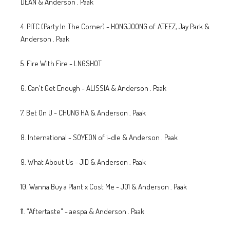
DEAN & Anderson . Paak
4. PITC (Party In The Corner) - HONGJOONG of ATEEZ, Jay Park &
Anderson . Paak
5. Fire With Fire - LNGSHOT
6. Can't Get Enough - ALISSIA & Anderson . Paak
7. Bet On U - CHUNG HA & Anderson . Paak
8. International - SOYEON of i-dle & Anderson . Paak
9. What About Us - JID & Anderson . Paak
10. Wanna Buy a Plant x Cost Me - JO1 & Anderson . Paak
11. “Aftertaste" - aespa & Anderson . Paak