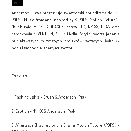
POP
Anderson . Paak prezentuje gwiazdorski soundtrack do "K-
POPS! (Music from and inspired by K-POPS! Motion Picture)".
Na albumie m. in. G-DRAGON, aespa, JID, NMIXX, DEAN oraz
członkowie SEVENTEEN, ATEEZ i i-dle. Artyści tworzą jeden z
najciekawszych muzycznych projektów łączących świat K-
popu i zachodniej sceny muzycznej.
Tracklista
1. Flashing Lights - Crush & Anderson . Paak
2. Caution - NMIXX & Anderson . Paak
3. Aftertaste (Inspired by the Original Motion Picture KPOPS!) -