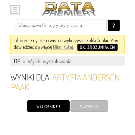
?
Informujemy, że serwis ten wykorzystuje pliki Cookie. Aby
dowiedzieć się więcej
kliknij tutaj
.
OK, ZROZUMIAŁEM
DP
»
Wyniki wyszukiwania
WYNIKI DLA:
ARTYSTA:ANDERSON
.PAAK
WSZYSTKIE (1)
MUZYKA (1)