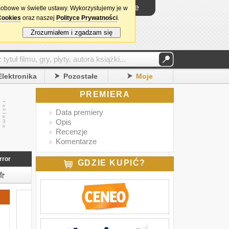
Logowanie
sobowe w świetle ustawy. Wykorzystujemy je w
Cookies
oraz naszej
Polityce Prywatności
.
Zrozumiałem i zgadzam się
Elektronika
Pozostałe
Moje
PREMIERA
Data premiery
Opis
Recenzje
Komentarze
rror
GDZIE KUPIĆ?