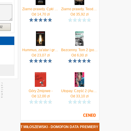
?
o
Ziarno prawdy. Cykl Teodor Szacki. Tom 2
Ziarno prawdy. Teodor Szacki. Tom 2
o
Od
14,70
zł
Od
35,92
zł
y
y
,
dź
n
j
Hummus, za'atar i granaty
Bezcenny. Tom 2 (pocket)
Od
23,07
zł
Od
6,00
zł
Góry Żmijowe -
Utopay. Część 2 (Audiobook)
Od
12,00
zł
Od
33,10
zł
A ZYGMUNT MIŁOSZEWSKI - DOMOFON DATA PREMIERY