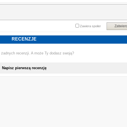
dowiedzą się o strasznym domu - i czego dowiedzą się o samych sobie
Domofon jest również opowieścią o pierwiastku zła tkwiącym w każdym z nas i 
potężnej sile, jaką jest ludzka wyobraźnia. Powieść Zygmunta Miłoszewskieg
pełna jest demonicznych postaci, przyprawiających o obłęd wydarzeń i groz
czającej się tuż pod powierzchnią pozornie banalnej rzeczywistości. Przewrotn
niczym u Bułhakowa czarny humor, starannie budowana atmosfera, żywe tempo
Zatwier
Zawiera spoiler
doskonałe obserwacje z życia osiedlowej społeczności sprawiają, że Domofo
łączy w sobie najlepsze cechy horroru, nastrojowej opowieści grozy i barwne
powieści obyczajowej.
RECENZJE
 żadnych recenzji. A może Ty dodasz swoją?
Napisz pierwszą recenzję
NOWA KSIĄŻK