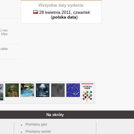
Wszystkie daty wydania:
28 kwietnia 2011, czwartek
(
polska data
)
 U nas
 klipy
llide
Na skróty
Premiery gier
Premiery seriali