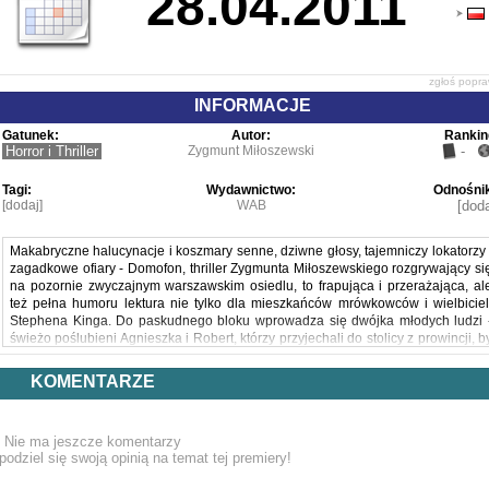
28.04.2011
zgłoś popr
INFORMACJE
Gatunek:
Autor:
Rankin
Horror i Thriller
Zygmunt Miłoszewski
-
Tagi:
Wydawnictwo:
Odnośnik
[dodaj]
WAB
[doda
Makabryczne halucynacje i koszmary senne, dziwne głosy, tajemniczy lokatorzy 
zagadkowe ofiary - Domofon, thriller Zygmunta Miłoszewskiego rozgrywający si
na pozornie zwyczajnym warszawskim osiedlu, to frapująca i przerażająca, al
też pełna humoru lektura nie tylko dla mieszkańców mrówkowców i wielbiciel
Stephena Kinga. Do paskudnego bloku wprowadza się dwójka młodych ludzi 
świeżo poślubieni Agnieszka i Robert, którzy przyjechali do stolicy z prowincji, b
zacząć tu nowe, lepsze życie. Ich pierwszy dzień w nowym domu nie zaczyna si
jednak zbyt zachęcająco - na zalanej krwią klatce schodowej leży człowiek be
KOMENTARZE
głowy... Ale to dopiero początek koszmaru. Groza narasta, aż w końcu blo
dosłownie zamyka się, więżąc wewnątrz bezradnych mieszkańców... Czy to tylk
zbiorowa histeria, czy też ciążąca na tym miejscu klątwa z przeszłości? Zagadk
Nie ma jeszcze komentarzy
usiłuje rozwikłać trójka bohaterów: Agnieszka, której mąż ulega mrocznym siło
podziel się swoją opinią na temat tej premiery!
czającym się w bloku, dziennikarz-alkoholik Wiktor, który zmaga się z własn
traumatyczną przeszłością i skłócony z rodzicami maturzysta Kamil. Czeg