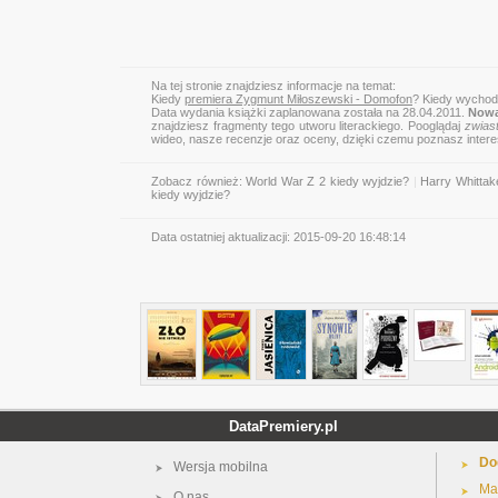
Na tej stronie znajdziesz informacje na temat:
Kiedy
premiera Zygmunt Miłoszewski - Domofon
? Kiedy wychod
Data wydania książki zaplanowana została na 28.04.2011.
Nowa
znajdziesz fragmenty tego utworu literackiego. Pooglądaj
zwias
wideo, nasze recenzje oraz oceny, dzięki czemu poznasz inter
Zobacz również:
World War Z 2 kiedy wyjdzie?
|
Harry Whittak
kiedy wyjdzie?
Data ostatniej aktualizacji:
2015-09-20 16:48:14
DataPremiery.pl
Do
Wersja mobilna
Ma
O nas