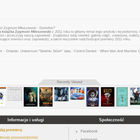
zi Zygmunt Miłoszewski - Domofon?
 książka Zygmunt Miłoszewski
z 2011 roku to główny temat tego artykułu i tej podstrony.
tun
i przeczytaj naszą zapowiedź. Znajdziesz tutaj również galerię zdjęć, zwiastuny, trailery,
esujące nowości oraz zapowiedzi, a także wszystkie nadchodzące premiery 2011 roku.
er - Orlando. Uniwersum "Siedmiu Sióstr" data
|
Control Denied - When Man And Machine Co
Recently Viewed
Informacje i usługi
Społeczność
daj premierę
Facebook
teriały prasowe/promo
Instagram