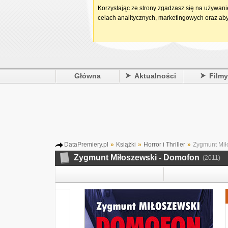
Korzystając ze strony zgadzasz się na używan
celach analitycznych, marketingowych oraz aby
Główna
Aktualności
Film
DataPremiery.pl
»
Książki
»
Horror i Thriller
»
Zygmunt Mił
Zygmunt Miłoszewski - Domofon
(2011)