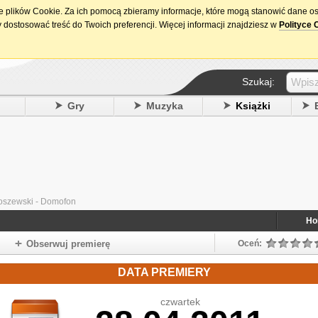
ie plików Cookie. Za ich pomocą zbieramy informacje, które mogą stanowić dane o
15. urodziny DataPremiery.pl
 dostosować treść do Twoich preferencji. Więcej informacji znajdziesz w
Polityce 
Szukaj:
y
Gry
Muzyka
Książki
oszewski - Domofon
Ho
Obserwuj premierę
Oceń:
DATA PREMIERY
czwartek