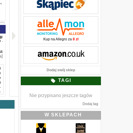
awkę
g:
Kup na Allegro za
8 zł
-
i:
j]
i
Dodaj swój sklep
ę
e
TAGI
i
-
y
Nie przypisano jeszcze tagów
ę
z
Dodaj tag
k
o
W SKLEPACH
ę
m
ą
o