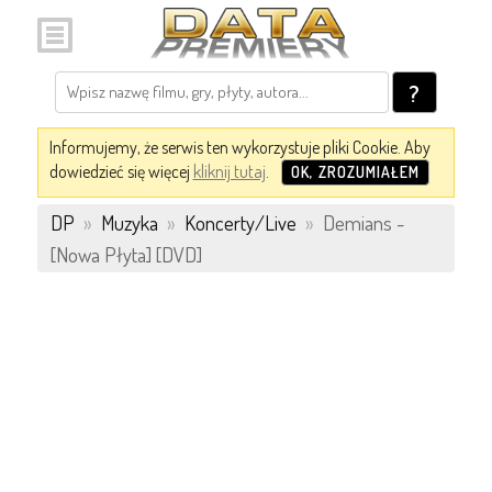
?
Informujemy, że serwis ten wykorzystuje pliki Cookie. Aby
dowiedzieć się więcej
kliknij tutaj
.
OK, ZROZUMIAŁEM
DP
»
Muzyka
»
Koncerty/Live
»
Demians -
[Nowa Płyta] [DVD]