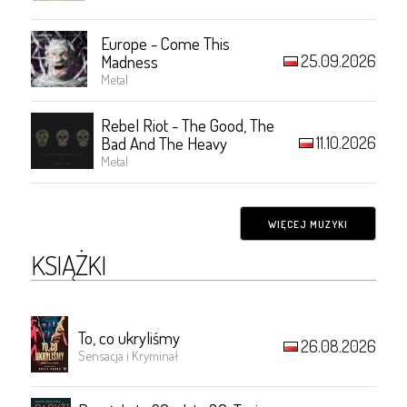
Europe - Come This
25.09.2026
Madness
Metal
Rebel Riot - The Good, The
11.10.2026
Bad And The Heavy
Metal
WIĘCEJ MUZYKI
KSIĄŻKI
To, co ukryliśmy
26.08.2026
Sensacja i Kryminał