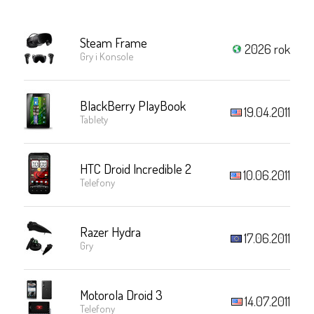
Steam Frame
2026 rok
Gry i Konsole
BlackBerry PlayBook
19.04.2011
Tablety
HTC Droid Incredible 2
10.06.2011
Telefony
Razer Hydra
17.06.2011
Gry
Motorola Droid 3
14.07.2011
Telefony