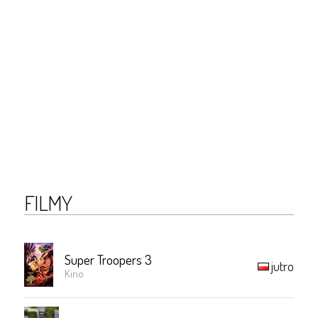
FILMY
Super Troopers 3
jutro
Kino