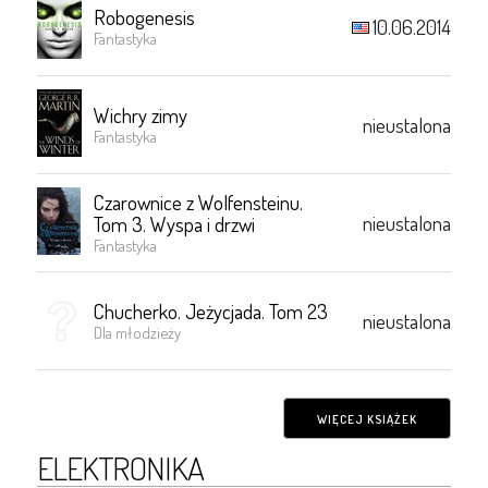
Robogenesis
10.06.2014
Fantastyka
Wichry zimy
nieustalona
Fantastyka
Czarownice z Wolfensteinu.
nieustalona
Tom 3. Wyspa i drzwi
Fantastyka
Chucherko. Jeżycjada. Tom 23
nieustalona
Dla młodzieży
WIĘCEJ KSIĄŻEK
ELEKTRONIKA