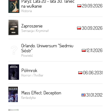
Paryż. Lata 20 - lata 30. Taniec
29.09.2026
na wulkanie
Historia
Zaproszenie
30.09.2026
Sensacja i Kryminał
Orlando. Uniwersum "Siedmiu
12.11.2026
Sióstr"
Powieść
Półmrok
06.06.2031
Horror i Thriller
Mass Effect: Deception
31.01.2012
Fantastyka