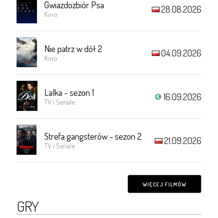
Gwiazdozbiór Psa
28.08.2026
Kino
Nie patrz w dół 2
04.09.2026
Kino
Lalka - sezon 1
16.09.2026
TV i Seriale
Strefa gangsterów - sezon 2
21.09.2026
TV i Seriale
WIĘCEJ FILMÓW
GRY