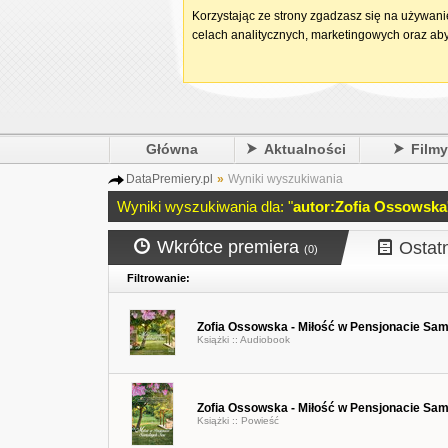
Korzystając ze strony zgadzasz się na używan
celach analitycznych, marketingowych oraz aby
Główna
Aktualności
Film
DataPremiery.pl
»
Wyniki wyszukiwania
Wyniki wyszukiwania dla: "
autor:Zofia Ossowska
Wkrótce premiera
Ostat
(0)
Filtrowanie:
Zofia Ossowska - Miłość w Pensjonacie Sa
Książki ::
Audiobook
Zofia Ossowska - Miłość w Pensjonacie Sa
Książki ::
Powieść