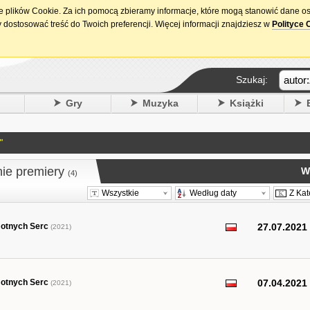
ie plików Cookie. Za ich pomocą zbieramy informacje, które mogą stanowić dane o
15. urodziny DataPremiery.pl
 dostosować treść do Twoich preferencji. Więcej informacji znajdziesz w
Polityce 
Szukaj:
y
Gry
Muzyka
Książki
"
nie premiery
W
(4)
Wszystkie
Według daty
Z Kat
motnych Serc
27.07.2021
(2021)
motnych Serc
07.04.2021
(2021)