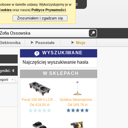
Logowanie
sobowe w świetle ustawy. Wykorzystujemy je w
Cookies
oraz naszej
Polityce Prywatności
.
Zrozumiałem i zgadzam się
Elektronika
Pozostałe
Moje
WYSZUKIWANE
Najczęściej wyszukiwanie hasła
yniki: 4
W SKLEPACH
egorii
Focal 100 IW 5 LCR | Głośnik do zabudowy | Gwarancja PL | Autoryzowany DEALER
Goldlux Wewnętrzne Lampa Wisząca Sufitowa Retro Taylor Loft Biała 99Zł > Autoryzowany Sklep (330550)
Od
419,00
zł
Od
169,78
zł