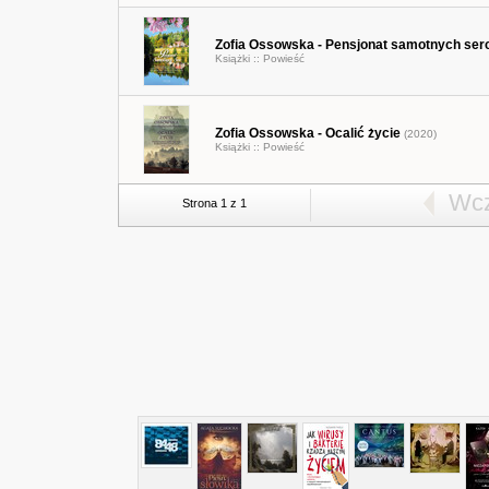
Zofia Ossowska - Pensjonat samotnych ser
Książki ::
Powieść
Zofia Ossowska - Ocalić życie
(2020)
Książki ::
Powieść
Wcz
Strona 1 z 1