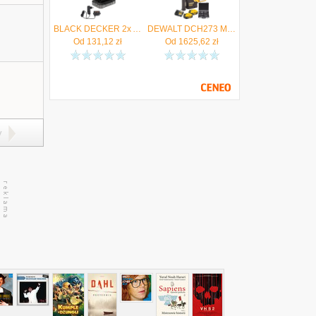
BLACK DECKER 2x Akumulator Li-Ion 18V 2,0Ah PowerConnect BDL2018S + Ładowarka - Autoryzowany Dystrybutor
DEWALT DCH273 Młotowiertarka SDS+ 18V 2x 5Ah ładowarka + Zestaw dłut, wierteł 11el. - Autoryzowany Dystrybutor
Od
131,12
zł
Od
1625,62
zł
y