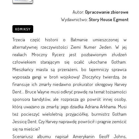
Autor:
Opracowanie zbiorowe
Wydawnictwo:
Story House Egmont
KOMIKSY
Trzecia część historii o Batmanie umieszczonej w
alternatywnej rzeczywistości Ziemi Numer Jeden. W jej
realiach Mroczny Rycerz jest pozbawionym złudzeń
człowiekiem starającym się ocalić ukochane Gotham.
Mieszkańcy miasta są przerażeni, bo tajemniczy sprawca
wyposaża gangi w broń wojskową! Złoczyńcy twierdzą, że
finansuje ich zmarły niedawno prokurator okręgowy Harvey
Dent... Bruce Wayne musi odkryć prawdę na temat tożsamości
sponsora bandytów, ale rozprasza go powrót innej osoby,
którą uważano za zmarłą: jego dziadka Adriana Arkhama. Musi
też pocieszyć wieloletnią przyjaciółkę, burmistrz Gotham
Jessicę Dent. Czy Harvey naprawdę powrócił i pragnie zemścić
się na mieście?
Scenariusz albumu napisał Amerykanin Geoff Johns,