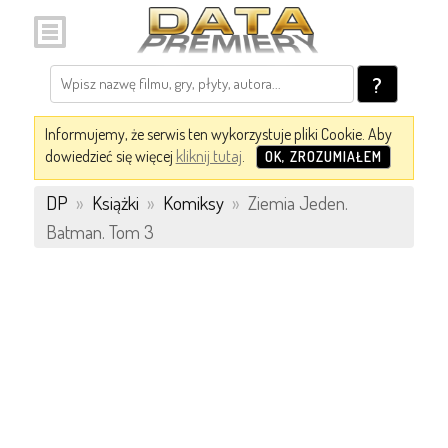
?
Informujemy, że serwis ten wykorzystuje pliki Cookie. Aby
dowiedzieć się więcej
kliknij tutaj
.
OK, ZROZUMIAŁEM
DP
»
Książki
»
Komiksy
»
Ziemia Jeden.
Batman. Tom 3