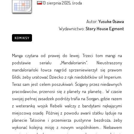
13 sierpnia 2025, środa
Autor:
Yusuke Osawa
Wydawnictwo:
Story House Egmont
KOMIKSY
Manga czytana od prawej do lewej. Trzeci tom mangi na
podstawie serialu „Mandalorianin". Nieustraszony
mandaloriański łowca nagród sprzeniewierzył się prawom
Gildii, żeby uratować Dziecko z rąk niedobitków sił Imperium.
Teraz sam jest celem poszukiwań. Ścigany przez niedawnych
pracodawców, przenosi się z planety na planetę... W czasie
swojej pełnej zasadzek podróży trafia na Sorgan, gdzie razem
z weteranką wojsk Rebelii walczy z bandytami nękającymi
miejscową osadę. Później z powodu awarii statku ląduje na
planecie Tatooine i przemierza pustynne bezdroża, żeby
wykonać kolejną misję z nowym wspólnikiem... Niebawem