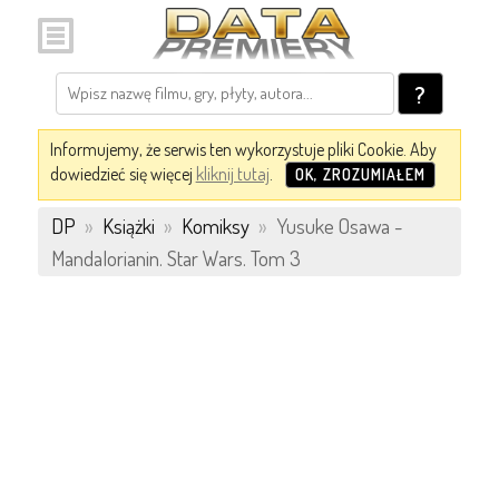
?
Informujemy, że serwis ten wykorzystuje pliki Cookie. Aby
dowiedzieć się więcej
kliknij tutaj
.
OK, ZROZUMIAŁEM
DP
»
Książki
»
Komiksy
»
Yusuke Osawa -
Mandalorianin. Star Wars. Tom 3