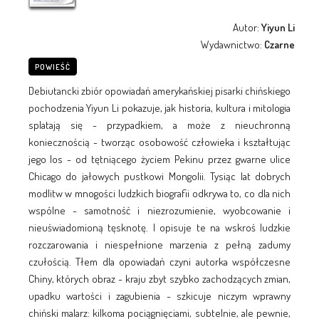
Autor:
Yiyun Li
Wydawnictwo:
Czarne
POWIEŚĆ
Debiutancki zbiór opowiadań amerykańskiej pisarki chińskiego
pochodzenia Yiyun Li pokazuje, jak historia, kultura i mitologia
splatają się - przypadkiem, a może z nieuchronną
koniecznością - tworząc osobowość człowieka i kształtując
jego los - od tętniącego życiem Pekinu przez gwarne ulice
Chicago do jałowych pustkowi Mongolii. Tysiąc lat dobrych
modlitw w mnogości ludzkich biografii odkrywa to, co dla nich
wspólne - samotność i niezrozumienie, wyobcowanie i
nieuświadomioną tęsknotę. I opisuje te na wskroś ludzkie
rozczarowania i niespełnione marzenia z pełną zadumy
czułością. Tłem dla opowiadań czyni autorka współczesne
Chiny, których obraz - kraju zbyt szybko zachodzących zmian,
upadku wartości i zagubienia - szkicuje niczym wprawny
chiński malarz: kilkoma pociągnięciami, subtelnie, ale pewnie,