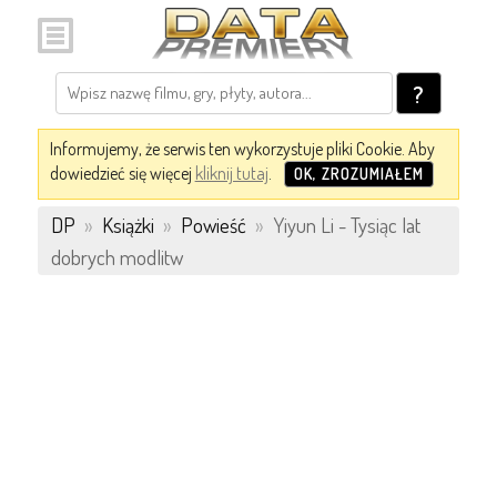
?
Informujemy, że serwis ten wykorzystuje pliki Cookie. Aby
dowiedzieć się więcej
kliknij tutaj
.
OK, ZROZUMIAŁEM
DP
»
Książki
»
Powieść
»
Yiyun Li - Tysiąc lat
dobrych modlitw