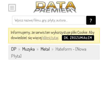
?
Informujemy, że serwis ten wykorzystuje pliki Cookie. Aby
dowiedzieć się więcej
kliknij tutaj
.
OK, ZROZUMIAŁEM
DP
»
Muzyka
»
Metal
»
Hateform - [Nowa
Płyta]