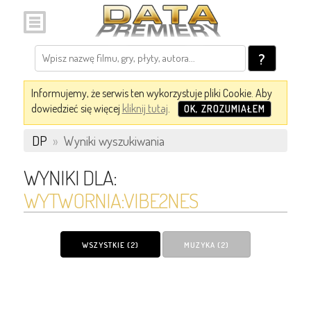
?
Informujemy, że serwis ten wykorzystuje pliki Cookie. Aby
dowiedzieć się więcej
kliknij tutaj
.
OK, ZROZUMIAŁEM
DP
»
Wyniki wyszukiwania
WYNIKI DLA:
WYTWORNIA:VIBE2NES
WSZYSTKIE (2)
MUZYKA (2)