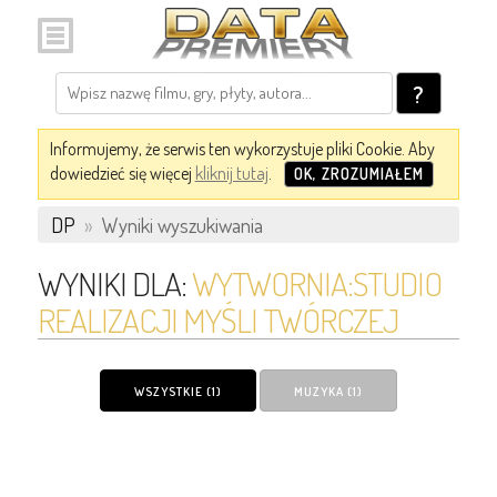
?
Informujemy, że serwis ten wykorzystuje pliki Cookie. Aby
dowiedzieć się więcej
kliknij tutaj
.
OK, ZROZUMIAŁEM
DP
»
Wyniki wyszukiwania
WYNIKI DLA:
WYTWORNIA:STUDIO
REALIZACJI MYŚLI TWÓRCZEJ
WSZYSTKIE (1)
MUZYKA (1)