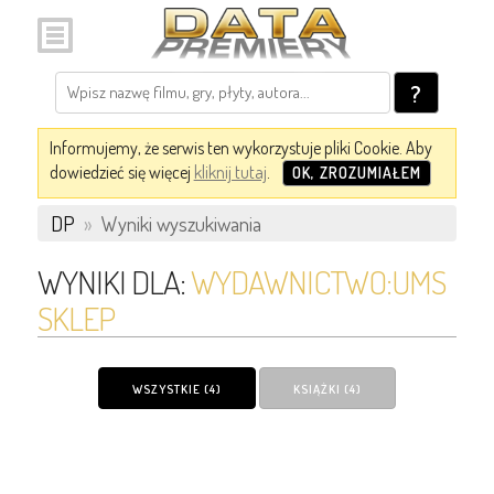
?
Informujemy, że serwis ten wykorzystuje pliki Cookie. Aby
dowiedzieć się więcej
kliknij tutaj
.
OK, ZROZUMIAŁEM
DP
»
Wyniki wyszukiwania
WYNIKI DLA:
WYDAWNICTWO:UMS
SKLEP
WSZYSTKIE (4)
KSIĄŻKI (4)