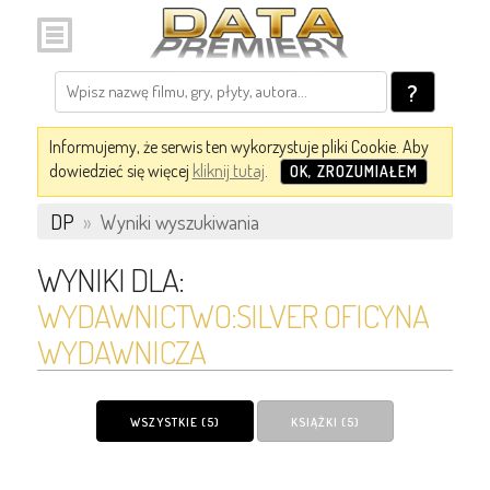
?
Informujemy, że serwis ten wykorzystuje pliki Cookie. Aby
dowiedzieć się więcej
kliknij tutaj
.
OK, ZROZUMIAŁEM
DP
»
Wyniki wyszukiwania
WYNIKI DLA:
WYDAWNICTWO:SILVER OFICYNA
WYDAWNICZA
WSZYSTKIE (5)
KSIĄŻKI (5)