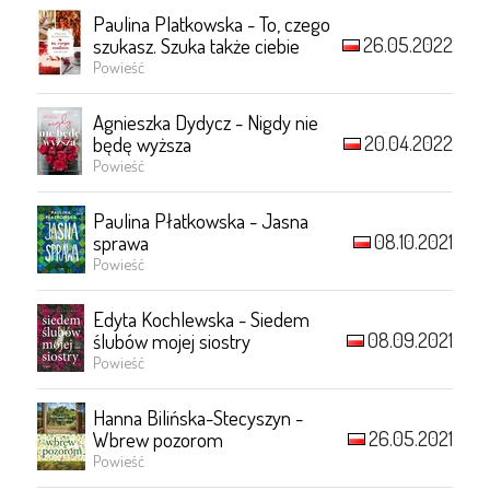
Paulina Platkowska - To, czego
26.05.2022
szukasz. Szuka także ciebie
Powieść
Agnieszka Dydycz - Nigdy nie
20.04.2022
będę wyższa
Powieść
Paulina Płatkowska - Jasna
08.10.2021
sprawa
Powieść
Edyta Kochlewska - Siedem
08.09.2021
ślubów mojej siostry
Powieść
Hanna Bilińska-Stecyszyn -
26.05.2021
Wbrew pozorom
Powieść