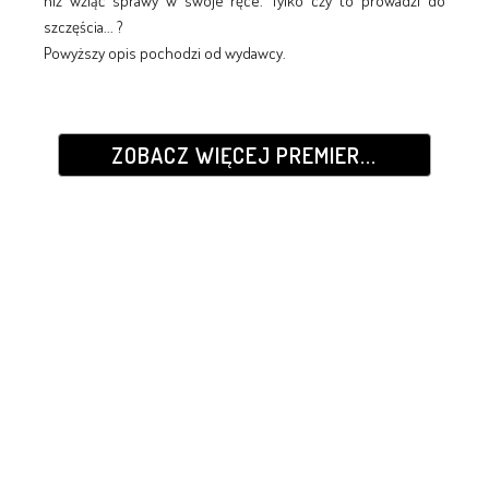
niż wziąć sprawy w swoje ręce. Tylko czy to prowadzi do
szczęścia... ?
Powyższy opis pochodzi od wydawcy.
ZOBACZ WIĘCEJ PREMIER...