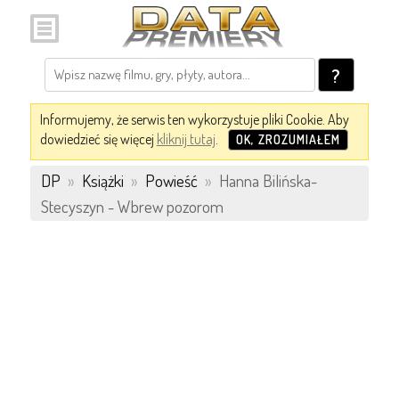
?
Informujemy, że serwis ten wykorzystuje pliki Cookie. Aby
dowiedzieć się więcej
kliknij tutaj
.
OK, ZROZUMIAŁEM
DP
»
Książki
»
Powieść
»
Hanna Bilińska-
Stecyszyn - Wbrew pozorom