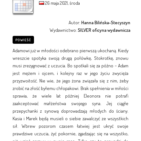
26 maja 2021, środa
Autor:
Hanna Bilińska-Stecyszyn
Wydawnictwo:
SILVER oficyna wydawnicza
POWIEŚĆ
Adamowi już w młodości odebrano pierwszą ukochaną. Kiedy
wreszcie spotyka swoją drugą połówkę, Stokrotkę, znowu
musi zrezygnować z uczucia. Bo spotkali się za późno − Adam
jest mężem i ojcem, i kolejny raz w jego życiu zwycięża
przyzwoitość. Nie wie, że jego żona związała się z nim, żeby
zrobić na złość byłemu chłopakowi. Brak spełnienia w miłości
sprawia, że wiele lat później Eleonora nie potrafi
zaakceptować małżeństwa swojego syna. Jej ciągłe
przepychanki z synową doprowadzają młodych do ściany.
Kasia i Marek będą musieli o siebie zawalczyć ze wszystkich
sił. Wbrew pozorom czasem łatwiej jest ukryć swoje
prawdziwe uczucia, żyć pokornie, zgadzając się na wszystko,