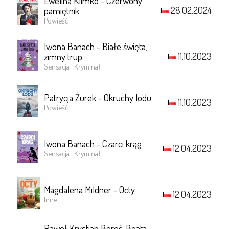
Ewelina Klimko - Czerwony
28.02.2024
pamiętnik
Powieść
Iwona Banach - Białe święta,
11.10.2023
zimny trup
Sensacja i Kryminał
Patrycja Żurek - Okruchy lodu
11.10.2023
Powieść
Iwona Banach - Czarci krąg
12.04.2023
Sensacja i Kryminał
Magdalena Mildner - Octy
12.04.2023
Inne
Paweł Krystian Bereś, Beata