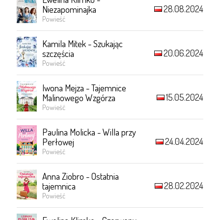
28.08.2024
Niezapominajka
Powieść
Kamila Mitek - Szukając
20.06.2024
szczęścia
Powieść
Iwona Mejza - Tajemnice
15.05.2024
Malinowego Wzgórza
Powieść
Paulina Molicka - Willa przy
24.04.2024
Perłowej
Powieść
Anna Ziobro - Ostatnia
28.02.2024
tajemnica
Powieść