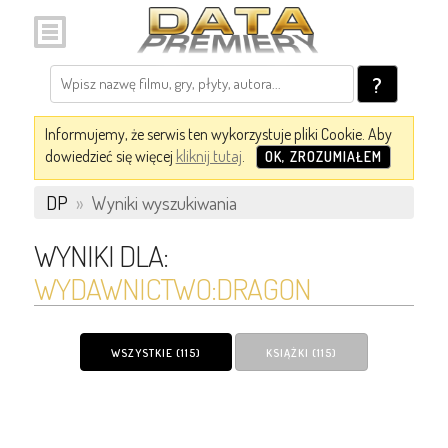
?
Informujemy, że serwis ten wykorzystuje pliki Cookie. Aby
dowiedzieć się więcej
kliknij tutaj
.
OK, ZROZUMIAŁEM
DP
»
Wyniki wyszukiwania
WYNIKI DLA:
WYDAWNICTWO:DRAGON
WSZYSTKIE (115)
KSIĄŻKI (115)