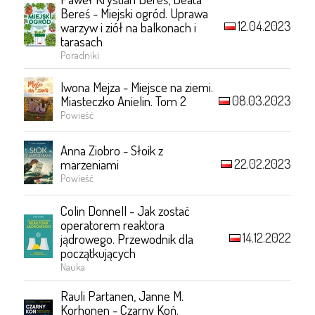
Bereś - Miejski ogród. Uprawa
12.04.2023
warzyw i ziół na balkonach i
tarasach
Poradniki
Iwona Mejza - Miejsce na ziemi.
08.03.2023
Miasteczko Anielin. Tom 2
Powieść
Anna Ziobro - Słoik z
22.02.2023
marzeniami
Powieść
Colin Donnell - Jak zostać
operatorem reaktora
14.12.2022
jądrowego. Przewodnik dla
początkujących
Nauka
Rauli Partanen, Janne M.
Korhonen - Czarny Koń.