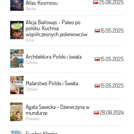
25.06.2025
Atlas Kosmosu
Nauka
Alicja Białowąs - Paleo po
polsku. Kuchnia
15.05.2025
współczesnych jaskiniowców
Inne
Architektura Polski i świata
15.05.2025
Sztuka
Malarstwo Polski i Świata
15.05.2025
Sztuka
Agata Sawicka - Dziewczyna w
28.08.2024
mundurze
Powieść
Ewelina Klimko -