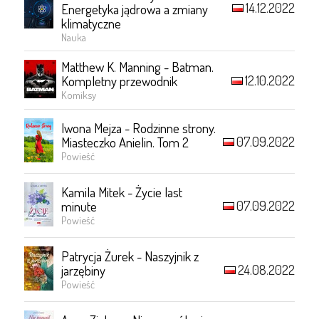
14.12.2022
Energetyka jądrowa a zmiany
klimatyczne
Nauka
Matthew K. Manning - Batman.
12.10.2022
Kompletny przewodnik
Komiksy
Iwona Mejza - Rodzinne strony.
07.09.2022
Miasteczko Anielin. Tom 2
Powieść
Kamila Mitek - Życie last
07.09.2022
minute
Powieść
Patrycja Żurek - Naszyjnik z
24.08.2022
jarzębiny
Powieść