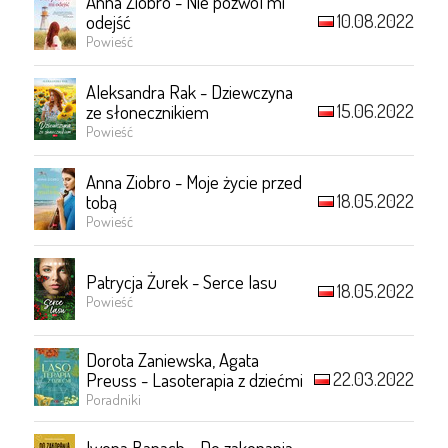
Anna Ziobro - Nie pozwól mi
10.08.2022
odejść
Powieść
Aleksandra Rak - Dziewczyna
15.06.2022
ze słonecznikiem
Powieść
Anna Ziobro - Moje życie przed
18.05.2022
tobą
Powieść
Patrycja Żurek - Serce lasu
18.05.2022
Powieść
Dorota Zaniewska, Agata
22.03.2022
Preuss - Lasoterapia z dziećmi
Poradniki
Iwona Banach - Do zakopania