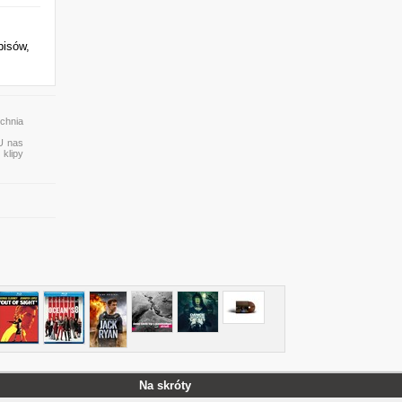
pisów,
chnia
 U nas
 klipy
Na skróty