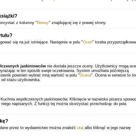
książki?
orzystać z kolumny "
Newsy
" znajdującej się z prawej strony.
tułu?
gować się na już istniejące. Następnie w polu "
Oceń
" trzeba przyporządkowa
ółczesnych jaskiniowców
nie dostała jeszcze oceny. Użytkownicy mogą oce
 wyrażając w ten sposób swoje oczekiwania. System umożliwia późniejszą
ownik powinien wybrać inną wartość w polu "
Ocena
". Ocena w serwisie to śr
 od stażu użytkownika.
u. Kuchnia współczesnych jaskiniowców. Kliknięcie w nazwisko pisarza spowo
niego napisanych. Z funkcji tej można skorzystać przechodząc do pola
żkę?
wydane przez to wydawnictwo można znaleźć
utaj
albo kliknąć w jego nazwę