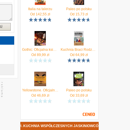
ę
Italia na talerzu
Paleo po polsku
o
Od
142,55
zł
Od
15,73
zł
a
dź
i
Gothic: Oficjalna książka kucharska - Tom Grimm
Kuchnia Braci Rodzeń Łukasz i Mateusz Rodzeń
Od
89,99
zł
Od
64,99
zł
Yellowstone. Oficjalna książka kucharska rodziny Duttonów Czarna Owca
Paleo po polsku
Od
46,69
zł
Od
33,69
zł
U. KUCHNIA WSPÓŁCZESNYCH JASKINIOWCÓW DATA PREMIERY