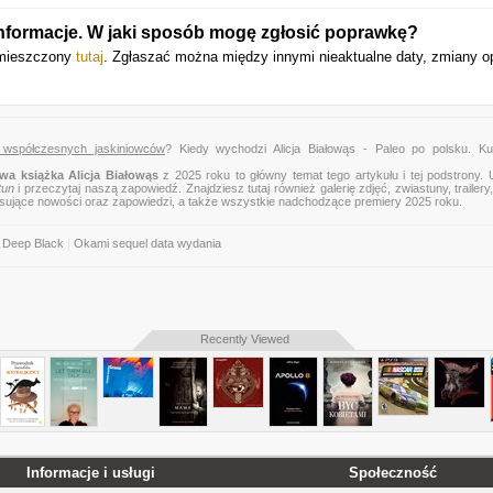
nformacje. W jaki sposób mogę zgłosić poprawkę?
umieszczony
tutaj
. Zgłaszać można między innymi nieaktualne daty, zmiany o
a współczesnych jaskiniowców
? Kiedy wychodzi Alicja Białowąs - Paleo po polsku. Ku
wa książka Alicja Białowąs
z 2025 roku to główny temat tego artykułu i tej podstrony.
tun
i przeczytaj naszą zapowiedź. Znajdziesz tutaj również galerię zdjęć, zwiastuny, trailery,
esujące nowości oraz zapowiedzi, a także wszystkie nadchodzące premiery 2025 roku.
 Deep Black
|
Okami sequel data wydania
Recently Viewed
Informacje i usługi
Społeczność