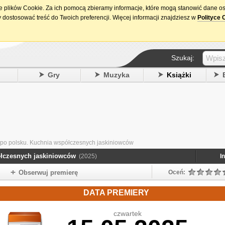
ie plików Cookie. Za ich pomocą zbieramy informacje, które mogą stanowić dane o
15. urodziny DataPremiery.pl
 dostosować treść do Twoich preferencji. Więcej informacji znajdziesz w
Polityce 
Szukaj:
y
Gry
Muzyka
Książki
o po polsku. Kuchnia współczesnych jaskiniowców
ółczesnych jaskiniowców
(2025)
I
Obserwuj premierę
Oceń:
DATA PREMIERY
czwartek