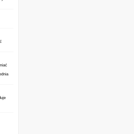
ć
niać
ednia
duje