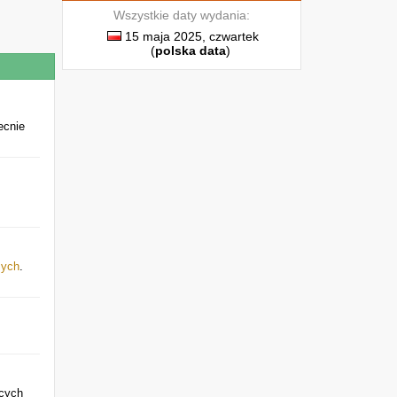
Wszystkie daty wydania:
15 maja 2025, czwartek
(
polska data
)
ecnie
mych
.
ących