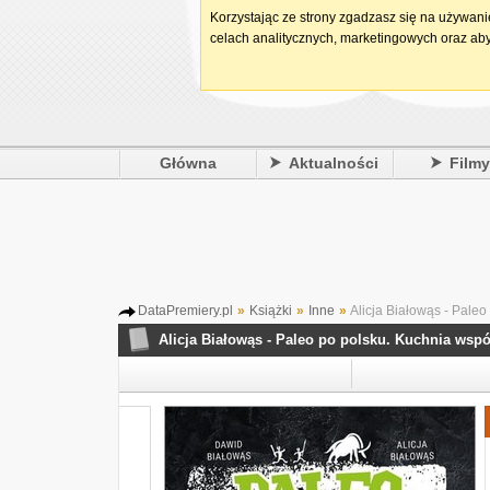
Korzystając ze strony zgadzasz się na używan
celach analitycznych, marketingowych oraz aby
Główna
Aktualności
Film
DataPremiery.pl
»
Książki
»
Inne
»
Alicja Białowąs - Pale
Alicja Białowąs - Paleo po polsku. Kuchnia wsp