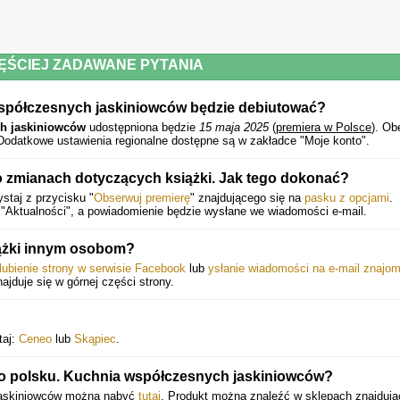
ĘŚCIEJ ZADAWANE PYTANIA
współczesnych jaskiniowców będzie debiutować?
ch jaskiniowców
udostępniona będzie
15 maja 2025
(
premiera w Polsce
).
Ob
 Dodatkowe ustawienia regionalne dostępne są w zakładce "Moje konto".
 zmianach dotyczących książki. Jak tego dokonać?
staj z przycisku "
Obserwuj premierę
" znajdującego się na
pasku z opcjami
.
"Aktualności", a powiadomienie będzie wysłane we wiadomości e-mail.
iążki innym osobom?
lubienie strony w serwisie Facebook
lub
ysłanie wiadomości na e-mail znajo
najduje się w górnej części strony.
taj:
Ceneo
lub
Skąpiec
.
po polsku. Kuchnia współczesnych jaskiniowców?
 jaskiniowców można nabyć
tutaj
. Produkt można znaleźć w sklepach znajduj