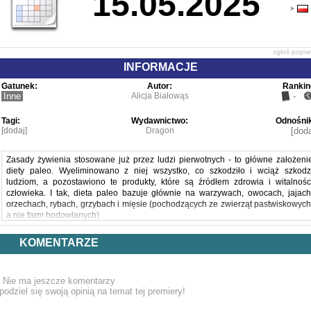
15.05.2025
zgłoś popr
INFORMACJE
Gatunek:
Autor:
Rankin
Inne
Alicja Białowąs
-
Tagi:
Wydawnictwo:
Odnośnik
[dodaj]
Dragon
[doda
Zasady żywienia stosowane już przez ludzi pierwotnych - to główne założeni
diety paleo. Wyeliminowano z niej wszystko, co szkodziło i wciąż szkodz
ludziom, a pozostawiono te produkty, które są źródłem zdrowia i witalnośc
człowieka. I tak, dieta paleo bazuje głównie na warzywach, owocach, jajach
orzechach, rybach, grzybach i mięsie (pochodzących ze zwierząt pastwiskowych
a nie farm hodowlanych).
KOMENTARZE
"Paleo po polsku" pozwoli zapoznać się z podstawami diety paleolitycznej
Dowiesz się jak przygotowywać zdrowe posiłki, dzięki którym nabierzesz siły 
uzdrowisz swoje ciało. Poznasz tradycyjne zasady obróbki żywności, które ni
Nie ma jeszcze komentarzy
niszczą cennych składników i podnoszą walory smakowe posiłków. Przepis
podziel się swoją opinią na temat tej premiery!
oparte są produktach łatwo dostępnych w polskich sklepach.