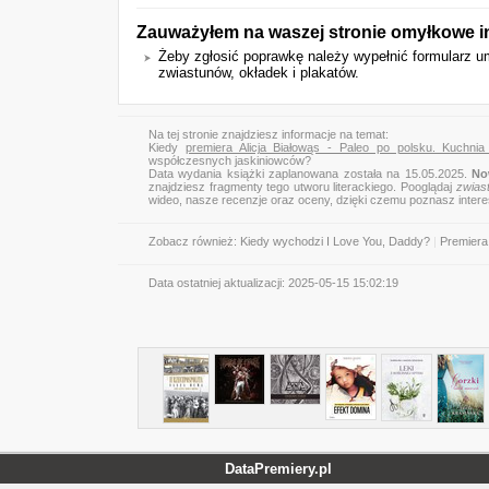
Zauważyłem na waszej stronie omyłkowe i
Żeby zgłosić poprawkę należy wypełnić formularz 
zwiastunów, okładek i plakatów.
Na tej stronie znajdziesz informacje na temat:
Kiedy
premiera Alicja Białowąs - Paleo po polsku. Kuchni
współczesnych jaskiniowców?
Data wydania książki zaplanowana została na 15.05.2025.
No
znajdziesz fragmenty tego utworu literackiego. Pooglądaj
zwias
wideo, nasze recenzje oraz oceny, dzięki czemu poznasz inter
Zobacz również:
Kiedy wychodzi I Love You, Daddy?
|
Premiera
Data ostatniej aktualizacji:
2025-05-15 15:02:19
DataPremiery.pl