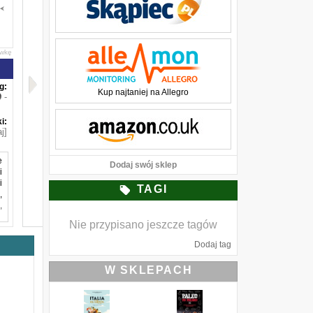
awkę
g:
Kup najtaniej na Allegro
-
i:
j]
e
Dodaj swój sklep
i
i
TAGI
,
,
Nie przypisano jeszcze tagów
Dodaj tag
.
i
W SKLEPACH
e
y