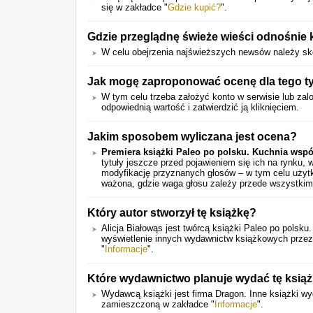
się w zakładce "
Gdzie kupić?
".
Gdzie przeglądnę świeże wieści odnośnie 
W celu obejrzenia najświeższych newsów należy sk
Jak mogę zaproponować ocenę dla tego ty
W tym celu trzeba założyć konto w serwisie lub zalo
odpowiednią wartość i zatwierdzić ją kliknięciem.
Jakim sposobem wyliczana jest ocena?
Premiera książki Paleo po polsku. Kuchnia wsp
tytuły jeszcze przed pojawieniem się ich na rynku,
modyfikację przyznanych głosów – w tym celu użytk
ważona, gdzie waga głosu zależy przede wszystkim
Który autor stworzył tę książkę?
Alicja Białowąs jest twórcą książki Paleo po polsk
wyświetlenie innych wydawnictw książkowych przez 
"
Informacje
".
Które wydawnictwo planuje wydać tę ksią
Wydawcą książki jest firma Dragon. Inne książki 
zamieszczoną w zakładce "
Informacje
".