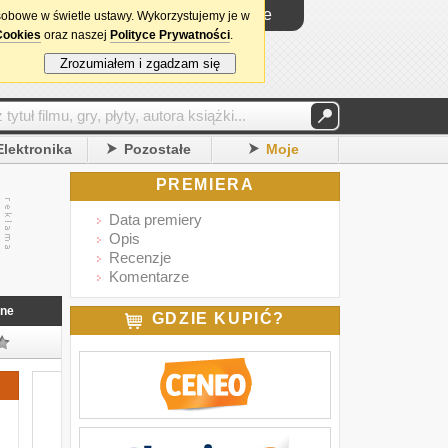
Logowanie
sobowe w świetle ustawy. Wykorzystujemy je w
Cookies
oraz naszej
Polityce Prywatności
.
Zrozumiałem i zgadzam się
Elektronika
Pozostałe
Moje
PREMIERA
Data premiery
Opis
Recenzje
Komentarze
nne
GDZIE KUPIĆ?