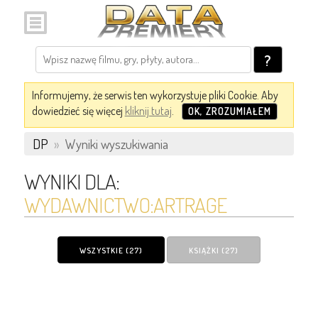
?
Informujemy, że serwis ten wykorzystuje pliki Cookie. Aby
dowiedzieć się więcej
kliknij tutaj
.
OK, ZROZUMIAŁEM
DP
»
Wyniki wyszukiwania
WYNIKI DLA:
WYDAWNICTWO:ARTRAGE
WSZYSTKIE (27)
KSIĄŻKI (27)