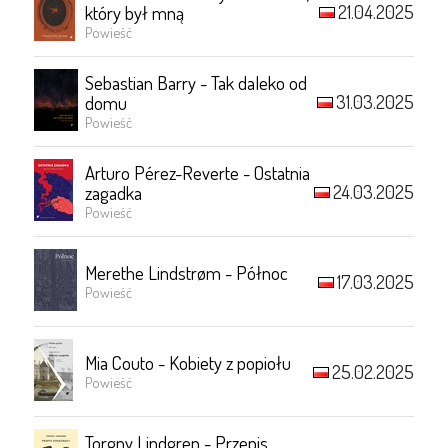
21.04.2025
który był mną
Powieść
Sebastian Barry - Tak daleko od
31.03.2025
domu
Powieść
Arturo Pérez-Reverte - Ostatnia
24.03.2025
zagadka
Powieść
Merethe Lindstrøm - Północ
17.03.2025
Powieść
Mia Couto - Kobiety z popiołu
25.02.2025
Powieść
Torgny Lindgren - Przepis