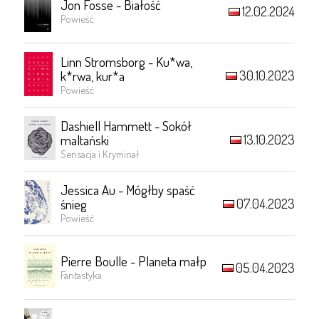
Jon Fosse - Białość
12.02.2024
Powieść
Linn Stromsborg - Ku*wa,
30.10.2023
k*rwa, kur*a
Powieść
Dashiell Hammett - Sokół
13.10.2023
maltański
Sensacja i Kryminał
Jessica Au - Mógłby spaść
07.04.2023
śnieg
Powieść
Pierre Boulle - Planeta małp
05.04.2023
Fantastyka