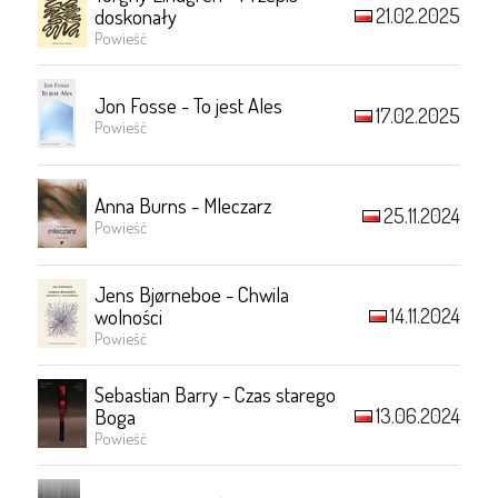
21.02.2025
doskonały
Powieść
Jon Fosse - To jest Ales
17.02.2025
Powieść
Anna Burns - Mleczarz
25.11.2024
Powieść
Jens Bjørneboe - Chwila
14.11.2024
wolności
Powieść
Sebastian Barry - Czas starego
13.06.2024
Boga
Powieść