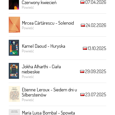
07.04.2026
Czerwony kwiecień
Powieść
Mircea Cărtărescu - Solenoid
24.02.2026
Powieść
Kamel Daoud - Huryska
13.10.2025
Powieść
Jokha Alharthi - Ciała
29.09.2025
niebieskie
Powieść
Etienne Leroux - Siedem dni u
23.07.2025
Silbersteinów
Powieść
María Luisa Bombal - Spowita