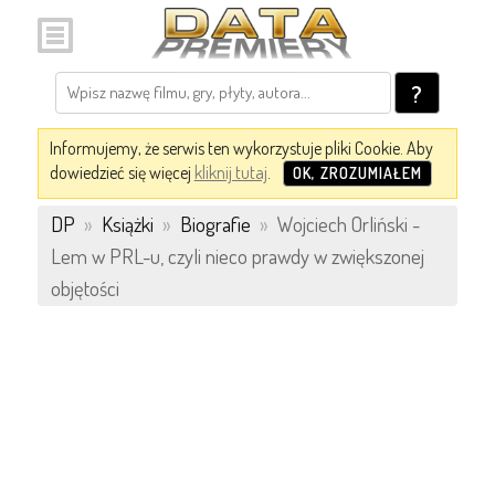
?
Informujemy, że serwis ten wykorzystuje pliki Cookie. Aby
dowiedzieć się więcej
kliknij tutaj
.
OK, ZROZUMIAŁEM
DP
»
Książki
»
Biografie
»
Wojciech Orliński -
Lem w PRL-u, czyli nieco prawdy w zwiększonej
objętości