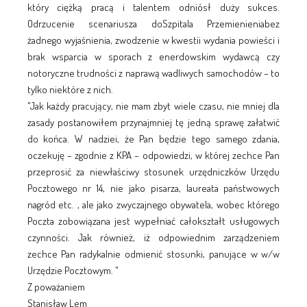
który ciężką pracą i talentem odniósł duży sukces.
Odrzucenie scenariusza doSzpitala Przemienieniabez
żadnego wyjaśnienia, zwodzenie w kwestii wydania powieści i
brak wsparcia w sporach z enerdowskim wydawcą czy
notoryczne trudności z naprawą wadliwych samochodów – to
tylko niektóre z nich.
"Jak każdy pracujący, nie mam zbyt wiele czasu, nie mniej dla
zasady postanowiłem przynajmniej tę jedną sprawę załatwić
do końca. W nadziei, że Pan będzie tego samego zdania,
oczekuję – zgodnie z KPA – odpowiedzi, w której zechce Pan
przeprosić za niewłaściwy stosunek urzędniczków Urzędu
Pocztowego nr 14, nie jako pisarza, laureata państwowych
nagród etc. , ale jako zwyczajnego obywatela, wobec którego
Poczta zobowiązana jest wypełniać całokształt usługowych
czynności. Jak również, iż odpowiednim zarządzeniem
zechce Pan radykalnie odmienić stosunki, panujące w w/w
Urzędzie Pocztowym. "
Z poważaniem
Stanisław Lem