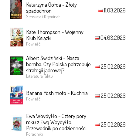
Katarzyna Gołda - Złoty
11.03.2026
spadochron
Sensacja i Kryminał
Kate Thompson - Wojenny
04.03.2026
Klub Książki
Powieść
Albert Świdziński - Nasza
bomba. Czy Polska potrzebuje
25.02.2026
strategii jądrowej?
Literatura Faktu
Banana Yoshimoto - Kuchnia
25.02.2026
Powieść
Ewa Woydyłło - Cztery pory
roku z Ewą Woydyłło.
25.02.2026
Przewodnik po codzienności
Poradniki