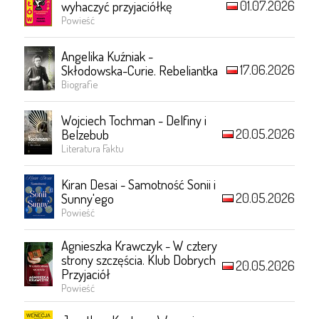
01.07.2026
wyhaczyć przyjaciółkę
Powieść
Angelika Kuźniak -
17.06.2026
Skłodowska-Curie. Rebeliantka
Biografie
Wojciech Tochman - Delfiny i
20.05.2026
Belzebub
Literatura Faktu
Kiran Desai - Samotność Sonii i
20.05.2026
Sunny'ego
Powieść
Agnieszka Krawczyk - W cztery
strony szczęścia. Klub Dobrych
20.05.2026
Przyjaciół
Powieść