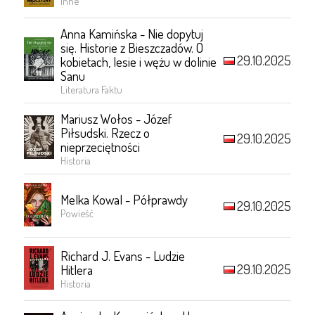
Inne
Anna Kamińska - Nie dopytuj
się. Historie z Bieszczadów. O
29.10.2025
kobietach, lesie i wężu w dolinie
Sanu
Literatura Faktu
Mariusz Wołos - Józef
Piłsudski. Rzecz o
29.10.2025
nieprzeciętności
Historia
Melka Kowal - Półprawdy
29.10.2025
Powieść
Richard J. Evans - Ludzie
29.10.2025
Hitlera
Historia