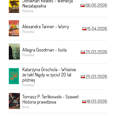
Jonathan Keates - Wenecja.
06.05.2026
Niezatapialna
Historia
Alexandra Tanner - Worry
15.04.2026
Powieść
Allegra Goodman - Isola
25.03.2026
Powieść
Katarzyna Grochola - Właśnie
że tak! Nigdy w życiu! 20 lat
25.03.2026
później
Powieść
Tomasz P. Terlikowski - Szaweł.
18.03.2026
Historia prawdziwa
Inne