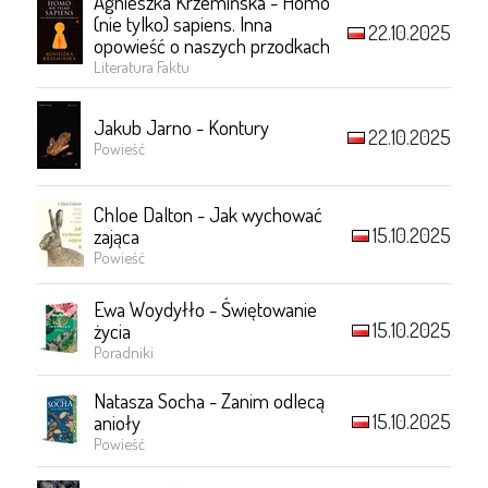
Agnieszka Krzemińska - Homo
(nie tylko) sapiens. Inna
22.10.2025
opowieść o naszych przodkach
Literatura Faktu
Jakub Jarno - Kontury
22.10.2025
Powieść
Chloe Dalton - Jak wychować
15.10.2025
zająca
Powieść
Ewa Woydyłło - Świętowanie
15.10.2025
życia
Poradniki
Natasza Socha - Zanim odlecą
15.10.2025
anioły
Powieść