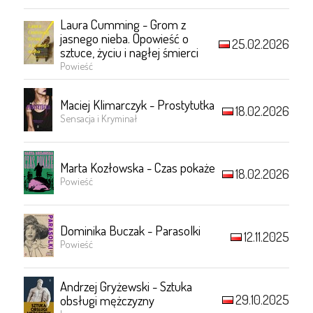
Laura Cumming - Grom z
jasnego nieba. Opowieść o
25.02.2026
sztuce, życiu i nagłej śmierci
Powieść
Maciej Klimarczyk - Prostytutka
18.02.2026
Sensacja i Kryminał
Marta Kozłowska - Czas pokaże
18.02.2026
Powieść
Dominika Buczak - Parasolki
12.11.2025
Powieść
Andrzej Gryżewski - Sztuka
29.10.2025
obsługi mężczyzny