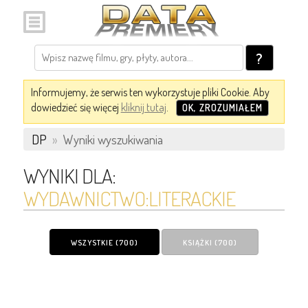
?
Informujemy, że serwis ten wykorzystuje pliki Cookie. Aby
dowiedzieć się więcej
kliknij tutaj
.
OK, ZROZUMIAŁEM
DP
»
Wyniki wyszukiwania
WYNIKI DLA:
WYDAWNICTWO:LITERACKIE
WSZYSTKIE (700)
KSIĄŻKI (700)