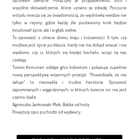
życiowym zakręcie. Połączyły je przypadkowość losu i
wspólne doświadczenie, które uznano za zdradę. Poczucie
wstydu miesza się ze świadomością, że wędrówka wiedzie nie
tylko w rejony, gdzie każdy źle postawiony krok będzie
kosztował życie, ale i w głąb siebie.
To opowieść o utracie domu, kraju i tożsamości. O tym, czy
możliwe jest życie po klęsce, kiedy nie ma dokąd wracać i nie
wiadomo, czy ci, których się kiedyś kochało, wciąż na nas
czekają.
Tommi Kinnunen oddaje głos kobietom i pokazuje zupełnie
nową perspektywę wojennych przeżyć. "Powiedziała, że nie
żałuje" to niezwykła i trudna herstoria. Opowieść
zapomnianych i wzgardzonych, w których świecie nic nie jest
czarno-białe.
Agnieszka Jankowiak-Maik, Babka od histy
Powyższy opis pochodzi od wydawcy.