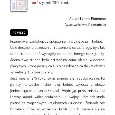
11 stycznia 2023, środa
Autor:
Tommi Kinnunen
Wydawnictwo:
Poznańskie
POWIEŚĆ
Przenikliwe i zaskakujące spojrzenie na wojnę oczami kobiet.
Obie decyzje, o pozostaniu i ruszeniu w dalszą drogę, były tak
samo trudne, choć wymagały od kobiet innego rodzaju siły.
Jednakowo trudno było patrzeć na coraz słabiej widoczne
plecy tych, które poszły dalej, co na niknące na tle krajobrazu
sylwetki tych, które zostały.
Jest wiosna 1945 roku, świat zmienia się nieodwracalnie. Na
granicy norwesko-fińskiej pięć kobiet wyrusza z obozu
jenieckiego w kierunku Finlandii. Wędrując przez zniszczone
tereny Laponii, widzą brutalne skutki wojny, która odcisnęła
piętno na miejscowych krajobrazach i ludności. Zmieniła też
bohaterki. Kilka lat wcześniej każda z nich znalazła się na