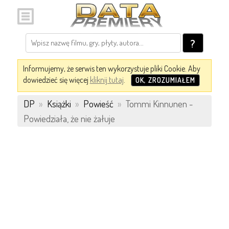
?
Informujemy, że serwis ten wykorzystuje pliki Cookie. Aby
dowiedzieć się więcej
kliknij tutaj
.
OK, ZROZUMIAŁEM
DP
»
Książki
»
Powieść
»
Tommi Kinnunen -
Powiedziała, że nie żałuje