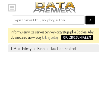
?
Informujemy, że serwis ten wykorzystuje pliki Cookie. Aby
dowiedzieć się więcej
kliknij tutaj
.
OK, ZROZUMIAŁEM
DP
»
Filmy
»
Kino
»
Tau Ceti Foxtrot