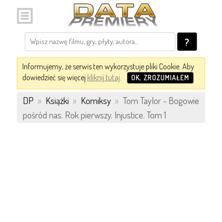
?
Informujemy, że serwis ten wykorzystuje pliki Cookie. Aby
dowiedzieć się więcej
kliknij tutaj
.
OK, ZROZUMIAŁEM
DP
»
Książki
»
Komiksy
»
Tom Taylor - Bogowie
pośród nas. Rok pierwszy. Injustice. Tom 1