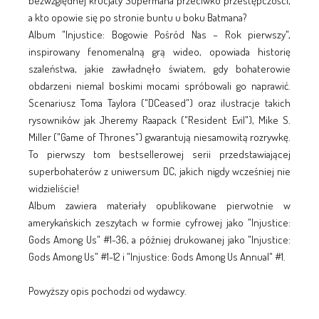
bezwzględnej krucjaty Supermana przeciwko przestępczości,
a kto opowie się po stronie buntu u boku Batmana?
Album "Injustice: Bogowie Pośród Nas – Rok pierwszy",
inspirowany fenomenalną grą wideo, opowiada historię
szaleństwa, jakie zawładnęło światem, gdy bohaterowie
obdarzeni niemal boskimi mocami spróbowali go naprawić.
Scenariusz Toma Taylora ("DCeased") oraz ilustracje takich
rysowników jak Jheremy Raapack ("Resident Evil"), Mike S.
Miller ("Game of Thrones") gwarantują niesamowitą rozrywkę.
To pierwszy tom bestsellerowej serii przedstawiającej
superbohaterów z uniwersum DC, jakich nigdy wcześniej nie
widzieliście!
Album zawiera materiały opublikowane pierwotnie w
amerykańskich zeszytach w formie cyfrowej jako "Injustice:
Gods Among Us" #1-36, a później drukowanej jako "Injustice:
Gods Among Us" #1-12 i "Injustice: Gods Among Us Annual" #1.
Powyższy opis pochodzi od wydawcy.