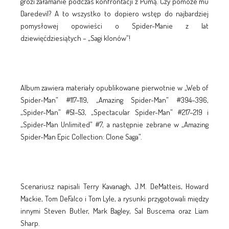
grozi załamanie podczas konfrontacji z Pumą. Czy pomoże mu
Daredevil? A to wszystko to dopiero wstęp do najbardziej
pomysłowej opowieści o Spider-Manie z lat
dziewięćdziesiątych – „Sagi klonów”!
Album zawiera materiały opublikowane pierwotnie w „Web of
Spider-Man” #117–119, „Amazing Spider-Man” #394–396,
„Spider-Man” #51–53, „Spectacular Spider-Man” #217–219 i
„Spider-Man Unlimited” #7, a następnie zebrane w „Amazing
Spider-Man Epic Collection: Clone Saga”.
Scenariusz napisali Terry Kavanagh, J.M. DeMatteis, Howard
Mackie, Tom DeFalco i Tom Lyle, a rysunki przygotowali między
innymi Steven Butler, Mark Bagley, Sal Buscema oraz Liam
Sharp.