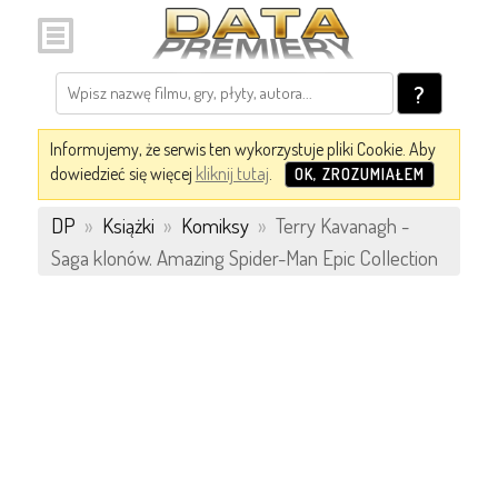
?
Informujemy, że serwis ten wykorzystuje pliki Cookie. Aby
dowiedzieć się więcej
kliknij tutaj
.
OK, ZROZUMIAŁEM
DP
»
Książki
»
Komiksy
»
Terry Kavanagh -
Saga klonów. Amazing Spider-Man Epic Collection