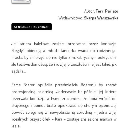
Autor:
Terri Parlato
Wydawnictwo:
Skarpa Warszawska
SENSACJA I KRYMINAŁ
Jej kariera baletowa została przerwana przez kontuzję.
Niegdyś obiecująca młoda tancerka wraca do rodzinnego
miasta, by zmierzyć się nie tylko z makabrycznym odkryciem,
ale też świadomością, że nic z jej przeszłości nie jest takie, jak
sądziła…
Esme Foster opuściła przedmieścia Bostonu by zostać
profesjonalną baletnicą. Jedenaście lat później jej karierę
przerwała kontuzja, a Esme zrozumiała, że pora wrócić do
Graybridge i pomóc bratu opiekować się chorym ojcem. Jej
powrót zbiega się z niewyobrażalną zbrodnią – jedna z jej
licealnych przyjaciółek – Kara – zostaje znaleziona martwa w
lesie.