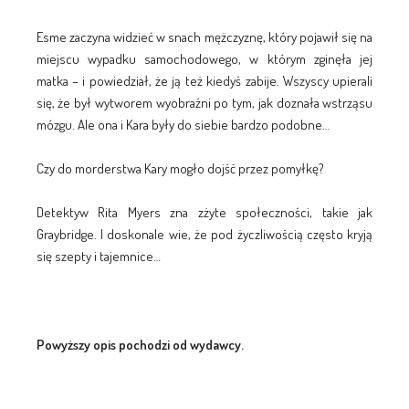
Esme zaczyna widzieć w snach mężczyznę, który pojawił się na
miejscu wypadku samochodowego, w którym zginęła jej
matka – i powiedział, że ją też kiedyś zabije. Wszyscy upierali
się, że był wytworem wyobraźni po tym, jak doznała wstrząsu
mózgu. Ale ona i Kara były do siebie bardzo podobne…
Czy do morderstwa Kary mogło dojść przez pomyłkę?
Detektyw Rita Myers zna zżyte społeczności, takie jak
Graybridge. I doskonale wie, że pod życzliwością często kryją
się szepty i tajemnice…
Powyższy opis pochodzi od wydawcy.