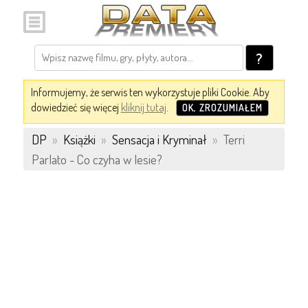
?
Informujemy, że serwis ten wykorzystuje pliki Cookie. Aby
dowiedzieć się więcej
kliknij tutaj
.
OK, ZROZUMIAŁEM
DP
»
Książki
»
Sensacja i Kryminał
»
Terri
Parlato - Co czyha w lesie?