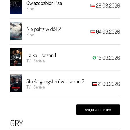
Gwiazdozbiór Psa
28.08.2026
Kino
Nie patrz w dół 2
04.09.2026
Kino
Lalka - sezon 1
16.09.2026
TV i Seriale
Strefa gangsterów - sezon 2
21.09.2026
TV i Seriale
WIĘCEJ FILMÓW
GRY