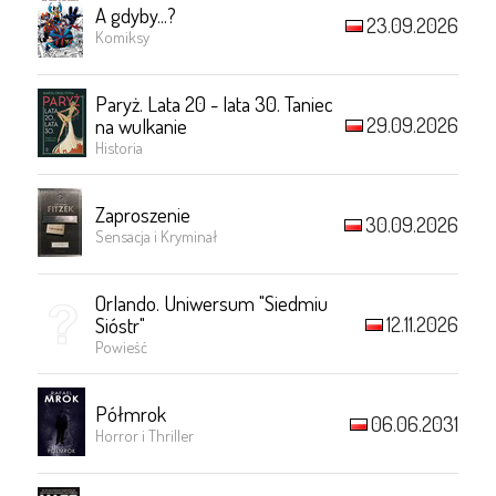
A gdyby...?
23.09.2026
Komiksy
Paryż. Lata 20 - lata 30. Taniec
29.09.2026
na wulkanie
Historia
Zaproszenie
30.09.2026
Sensacja i Kryminał
Orlando. Uniwersum "Siedmiu
12.11.2026
Sióstr"
Powieść
Półmrok
06.06.2031
Horror i Thriller