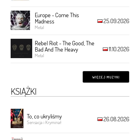
Europe - Come This
25.09.2026
Madness
Metal
Rebel Riot - The Good, The
11.10.2026
Bad And The Heavy
Metal
WIĘCEJ MUZYKI
KSIĄŻKI
To, co ukryliśmy
26.08.2026
Sensacja i Kryminał