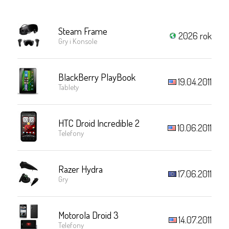
Steam Frame
2026 rok
Gry i Konsole
BlackBerry PlayBook
19.04.2011
Tablety
HTC Droid Incredible 2
10.06.2011
Telefony
Razer Hydra
17.06.2011
Gry
Motorola Droid 3
14.07.2011
Telefony