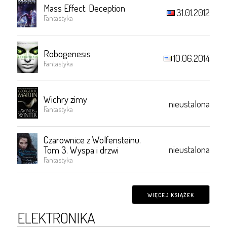
Mass Effect: Deception
31.01.2012
Fantastyka
Robogenesis
10.06.2014
Fantastyka
Wichry zimy
nieustalona
Fantastyka
Czarownice z Wolfensteinu.
nieustalona
Tom 3. Wyspa i drzwi
Fantastyka
WIĘCEJ KSIĄŻEK
ELEKTRONIKA