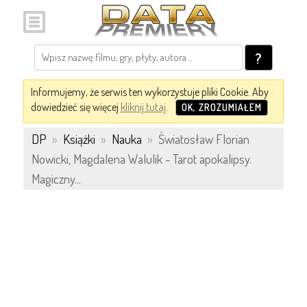
?
Informujemy, że serwis ten wykorzystuje pliki Cookie. Aby
dowiedzieć się więcej
kliknij tutaj
.
OK, ZROZUMIAŁEM
DP
»
Książki
»
Nauka
»
Światosław Florian
Nowicki, Magdalena Walulik - Tarot apokalipsy.
Magiczny...