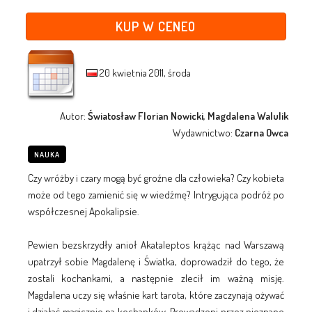
KUP W CENEO
20 kwietnia 2011, środa
Autor:
Światosław Florian Nowicki, Magdalena Walulik
Wydawnictwo:
Czarna Owca
NAUKA
Czy wróżby i czary mogą być groźne dla człowieka? Czy kobieta
może od tego zamienić się w wiedźmę? Intrygująca podróż po
współczesnej Apokalipsie.
Pewien bezskrzydły anioł Akataleptos krążąc nad Warszawą
upatrzył sobie Magdalenę i Światka, doprowadził do tego, że
zostali kochankami, a następnie zlecił im ważną misję.
Magdalena uczy się właśnie kart tarota, które zaczynają ożywać
i działać magicznie na kochanków. Prowadzeni przez nieznane