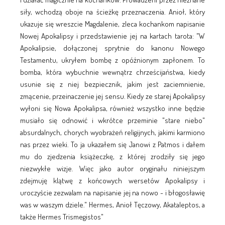
siły, wchodzą oboje na ścieżkę przeznaczenia. Anioł, który
ukazuje się wreszcie Magdalenie, zleca kochankom napisanie
Nowej Apokalipsy i przedstawienie jej na kartach tarota: "W
Apokalipsie, dołączonej sprytnie do kanonu Nowego
Testamentu, ukryłem bombę z opóźnionym zapłonem. To
bomba, która wybuchnie wewnątrz chrześcijaństwa, kiedy
usunie się z niej bezpiecznik, jakim jest zaciemnienie,
zmącenie, przeinaczenie jej sensu. Kiedy ze starej Apokalipsy
wyłoni się Nowa Apokalipsa, również wszystko inne będzie
musiało się odnowić i wkrótce przeminie "stare niebo"
absurdalnych, chorych wyobrażeń religijnych, jakimi karmiono
nas przez wieki. To ja ukazałem się Janowi z Patmos i dałem
mu do zjedzenia książeczkę, z której zrodziły się jego
niezwykłe wizje. Więc jako autor oryginału niniejszym
zdejmuję klątwę z końcowych wersetów Apokalipsy i
uroczyście zezwalam na napisanie jej na nowo - i błogosławię
was w waszym dziele." Hermes, Anioł Tęczowy, Akataleptos, a
także Hermes Trismegistos"