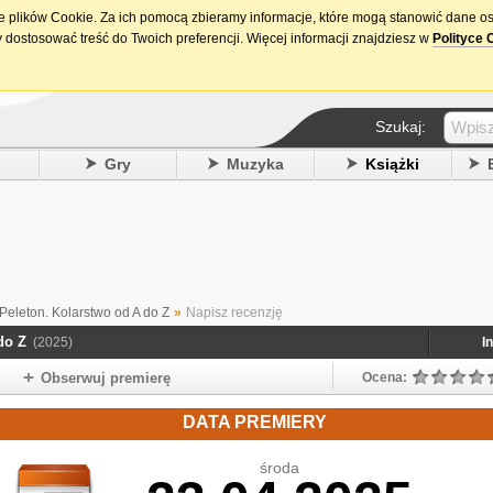
ie plików Cookie. Za ich pomocą zbieramy informacje, które mogą stanowić dane o
15. urodziny DataPremiery.pl
 dostosować treść do Twoich preferencji. Więcej informacji znajdziesz w
Polityce 
Szukaj:
y
Gry
Muzyka
Książki
Peleton. Kolarstwo od A do Z
»
Napisz recenzję
do Z
(2025)
I
Obserwuj premierę
Ocena:
DATA PREMIERY
środa