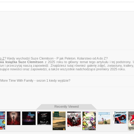
do Z
? Kiedy wychodzi Suze Clemitson - P jak Peleton. Kolarstwo od A do Z?
wa książka Suze Clemitson
z 2025 roku to główny temat tego artykułu i tej podstrony.
tun
i przeczytaj naszą zapowiedź. Znajdziesz tutaj również galerię zdjęć, zwiastuny, trailery,
esujące nowości oraz zapowiedzi, a także wszystkie nadchodzące premiery 2025 roku.
More Time With Family - sezon 1 kiedy wyjdzie?
Recently Viewed