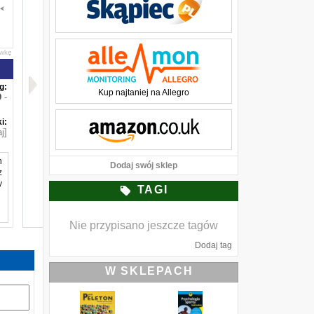
awkę
g:
Kup najtaniej na Allegro
-
i:
j]
h
Dodaj swój sklep
z
y
TAGI
Nie przypisano jeszcze tagów
y
Dodaj tag
m
P
W SKLEPACH
o
e