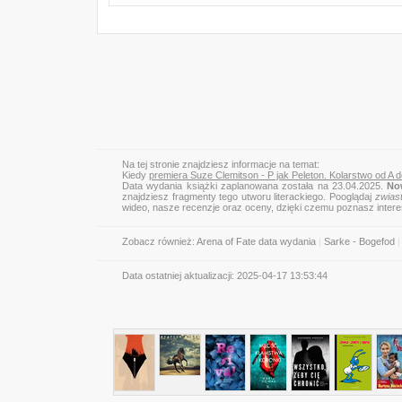
Na tej stronie znajdziesz informacje na temat:
Kiedy
premiera Suze Clemitson - P jak Peleton. Kolarstwo od A 
Data wydania książki zaplanowana została na 23.04.2025.
No
znajdziesz fragmenty tego utworu literackiego. Pooglądaj
zwias
wideo, nasze recenzje oraz oceny, dzięki czemu poznasz inter
Zobacz również:
Arena of Fate data wydania
|
Sarke - Bogefod
|
Data ostatniej aktualizacji:
2025-04-17 13:53:44