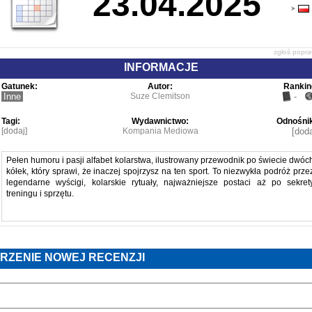
23.04.2025
zgłoś popr
INFORMACJE
Gatunek:
Autor:
Rankin
Inne
Suze Clemitson
-
Tagi:
Wydawnictwo:
Odnośnik
[dodaj]
Kompania Mediowa
[doda
Pełen humoru i pasji alfabet kolarstwa, ilustrowany przewodnik po świecie dwóc
kółek, który sprawi, że inaczej spojrzysz na ten sport. To niezwykła podróż prze
legendarne wyścigi, kolarskie rytuały, najważniejsze postaci aż po sekret
treningu i sprzętu.
Przez ponad 20 lat pracy jako dziennikarz i komentator kolarstwa wiele raz
słyszałem pytanie: czy napisze Pan kiedyś książkę o kolarstwie? Zastanawiałe
RZENIE NOWEJ RECENZJI
się czasem, jaka mogłaby to być książka i kiedy wziąłem pierwszy raz do ręki „
jak peleton” pomyślałem - a może właśnie taka?
Jako komentator zajmuję się kolarstwem zawodowym, ale moją misją był
zawsze po prostu zachęcanie do jazdy na rowerze. Cieszę się, że tak popularn