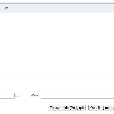
stało się dziś „kolarstwo romantyczne”, w którym zawsze znajdzie się czas ni
tylko na kawę czy ciastko, ale także na lekturę. Książka Suze Clemitson
wzbogacona pięknymi ilustracjami Marka Fairhursta znakomicie wpisuje się 
ten romantyczny rytm. Trudno się od niej oderwać, ale czasem trzeba, żeb
wsiąść na rower.
Powyższy opis pochodzi od wydawcy.
Wady:
Zapisz szkic (Podgląd)
Opublikuj recen
NOWA KSIĄŻKA SUZE CLEMITSON 