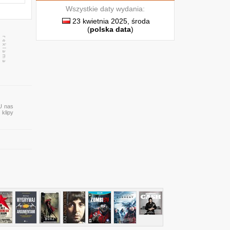
Wszystkie daty wydania:
23 kwietnia 2025, środa
(
polska data
)
 U nas
 klipy