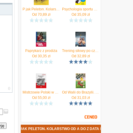
e
,
P jak Peleton. Kolarstwo od A do Z
Psychologia sportu dla bystrzaków
w
Od
70,89
zł
Od
35,09
zł
y
Paprykarz z prodiża
Trening siłowy po czterdziestce. 6-tygodniowy program budowania mięśni, poprawy mobilności i idealnej sylwetki
Od
30,35
zł
Od
32,89
zł
Mistrzowie Polski w Szachach cz.2 1979-2021
Od Walii do Brazylii. X piłkarskie mistrzostwa świata wyd. 2
Od
55,00
zł
Od
31,03
zł
zję
- P JAK PELETON. KOLARSTWO OD A DO Z DATA PREMIERY