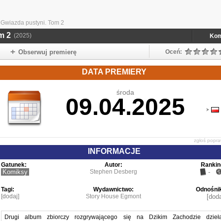
Gwiazda pustyni. Tom 2
m 2
(2025)
Kom
Obserwuj premierę
Oceń:
DATA PREMIERY
środa
09.04.2025
zgłoś popr
INFORMACJE
Gatunek:
Autor:
Rankin
Komiksy
Stephen Desberg
-
Tagi:
Wydawnictwo:
Odnośnik
[dodaj]
Story House Egmont
[doda
Drugi album zbiorczy rozgrywającego się na Dzikim Zachodzie dzieł