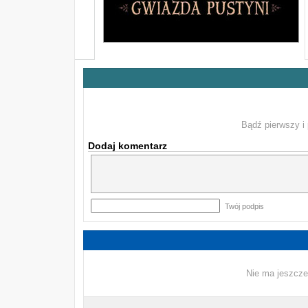
Bądź pierwszy i 
Dodaj komentarz
Twój podpis
Nie ma jeszcze