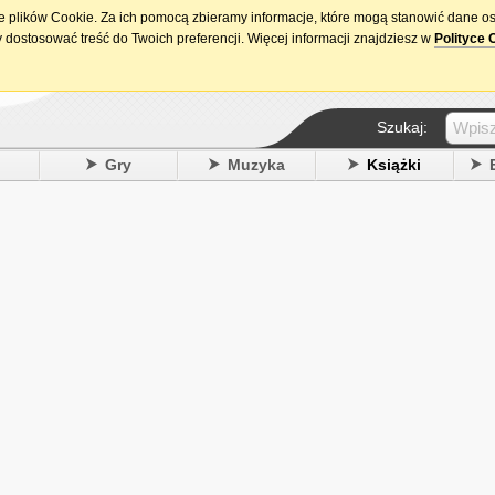
ie plików Cookie. Za ich pomocą zbieramy informacje, które mogą stanowić dane o
15. urodziny DataPremiery.pl
 dostosować treść do Twoich preferencji. Więcej informacji znajdziesz w
Polityce 
Szukaj:
y
Gry
Muzyka
Książki