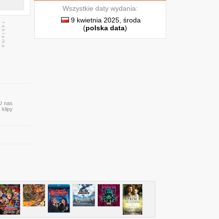
Wszystkie daty wydania:
9 kwietnia 2025, środa
(
polska data
)
 U nas
 klipy