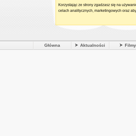
Korzystając ze strony zgadzasz się na używan
celach analitycznych, marketingowych oraz aby
Główna
Aktualności
Film