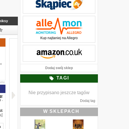
iksy
Kup najtaniej na Allegro
Dodaj swój sklep
TAGI
awkę
Nie przypisano jeszcze tagów
g:
-
Dodaj tag
i:
W SKLEPACH
j]
a