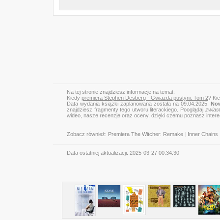
Na tej stronie znajdziesz informacje na temat:
Kiedy
premiera Stephen Desberg - Gwiazda pustyni. Tom 2
? Ki
Data wydania książki zaplanowana została na 09.04.2025.
Now
znajdziesz fragmenty tego utworu literackiego. Pooglądaj
zwias
wideo, nasze recenzje oraz oceny, dzięki czemu poznasz inter
Zobacz również:
Premiera The Witcher: Remake
|
Inner Chains
Data ostatniej aktualizacji:
2025-03-27 00:34:30