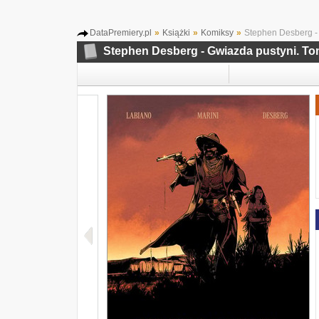
DataPremiery.pl
»
Książki
»
Komiksy
»
Stephen Desberg - 
Stephen Desberg - Gwiazda pustyni. To