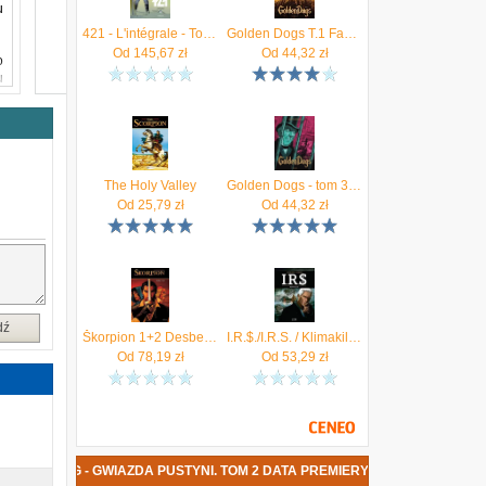
u
421 - L'intégrale - Tome 2
Golden Dogs T.1 Fanny
Od
145,67
zł
Od
44,32
zł
o
u
ń
a
.
e
The Holy Valley
Golden Dogs - tom 3 - Sędzia Aaron - Białystok
a
Od
25,79
zł
Od
44,32
zł
i
u
i
u
k
k
dź
Škorpion 1+2 Desberg, Stéphen
I.R.$./I.R.S. / Klimakiller Desberg
Od
78,19
zł
Od
53,29
zł
 DESBERG - GWIAZDA PUSTYNI. TOM 2 DATA PREMIERY