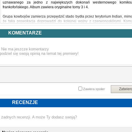
uznawanego za jedno z największych dokonań westernowego komiks
frankofońskiego. Album zawiera oryginalne tomy 3 i 4.
Grupa kowbojów zamierza przepędzić stado bydła przez terytorium Indian, mim
że taka prowokacja doprowadzi do kolejnej wojny z czerwonoskórymi. Kom
zależy na wywołaniu krwawego konfliktu? W tym samym czasie ucze
indiańskiego czarownika stara się o najpiękniejszą dziewczynę w plemieniu, a n
KOMENTARZE
pograniczu osiedlają się pionierzy, którzy wierzą, że Bóg podarował im tę ziemię
Losy tych wszystkich osób splotą się w trakcie ponurych wydarzeń, w jaki
obfitowała historia zdobywania amerykańskiego Zachodu.
Nie ma jeszcze komentarzy
podziel się swoją opinią na temat tej premiery!
Scenarzystą serii jest sławny belgijski autor Stephen Desberg, współtwórc
kilkudziesięciu komiksowych opowieści, między innymi sensacyjnych „IR$” 
„Golden Dogs” czy przygodowej „Skorpion”. Ilustratorem pierwszego album
zbiorczego „Gwiazdy pustyni” był znakomity włoski grafik Enrico Marin
(„Skorpion”, „Cygan”, „Drapieżcy”, „Noir burlesque”, „Orły Rzymu”). W prequel
zastąpił go ceniony i często współpracujący z Desbergiem francuski rysowni
Hugues Labiano, znany z kilku cykli i kilkunastu one-shotów, m.in. thrillera „Blac
Op” czy historii przygodowych „Dixie Road” i „Le lion de Judah”.
Zatwier
Zawiera spoiler
RECENZJE
Powyższy opis pochodzi od wydawcy.
 żadnych recenzji. A może Ty dodasz swoją?
NOWA KSIĄŻKA STEPHEN