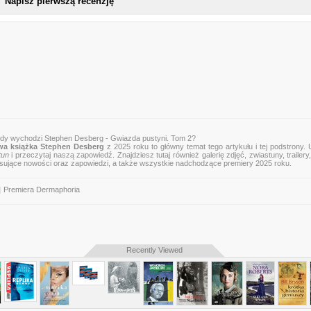
Napisz pierwszą recenzję
edy wychodzi Stephen Desberg - Gwiazda pustyni. Tom 2?
a książka Stephen Desberg
z 2025 roku to główny temat tego artykułu i tej podstrony.
tun
i przeczytaj naszą zapowiedź. Znajdziesz tutaj również galerię zdjęć, zwiastuny, trailery,
esujące nowości oraz zapowiedzi, a także wszystkie nadchodzące premiery 2025 roku.
|
Premiera Dermaphoria
Recently Viewed