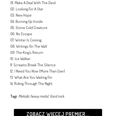
01. Make A Deal With The Devil
02. Looking For A Star
03. New Hope
04. Burning Up Inside
05. Stone Cold Creature
06. No Escape
07. Winter Is Coming
08. Writings On The Wall
09. The King’s Return
10. Ice Walker
11. Screams Break The Silence
12. I Need You Now (More Than Ever)
13. What Are You Waiting For
14. Riding Through The Night
Tagi
:
Melodic heavy metal
,
Hard rock
ZOBACZ WIĘCEJ PREMIER...