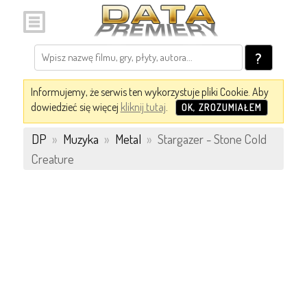
?
Informujemy, że serwis ten wykorzystuje pliki Cookie. Aby
dowiedzieć się więcej
kliknij tutaj
.
OK, ZROZUMIAŁEM
DP
»
Muzyka
»
Metal
»
Stargazer - Stone Cold
Creature