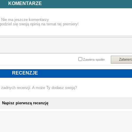
kolację. W Co zjadłem przez rok Tucci rejestruje dwanaście miesięcy jedzenia 
KOMENTARZE
w restauracjach, kuchniach, na imprezach prasowych, w kraju i za granicą, 
przyjaciółmi, rodziną, nieznajomymi, a czasami po prostu w samotności.
Nie ma jeszcze komentarzy
podziel się swoją opinią na temat tej premiery!
Posiłki upamiętniane w tym dzienniku stanowią dla niego pryzmat, przez któr
przygląda się, jak mija czas. Niezależnie od tego, czy jest to kaczka 
pomarańczach przyrządzana przez francuskie karmelitanki, steki z grilla n
spotkaniu z przyjaciółmi czy klopsiki robione przez babcię i wnuka i serwowan
trzem pokoleniom rodziny, nadają one kształt jego życiu i wzbogacają je.
Co zjadłem przez rok to zabawna, wzruszająca, szczera i głębok
Zatwier
Zawiera spoiler
satysfakcjonująca porcja wspomnień i jedzenia oraz docenienie roli, jak
odgrywa ono w naszym życiu. Bo dzielenie się jedzeniem to jeden z najbardzie
ludzkich gestów.
RECENZJE
Tucci swoimi opisami włoskich dań wywołuje w nas głód fizyczny, by kilka linije
 żadnych recenzji. A może Ty dodasz swoją?
dalej opisami świata, miejsc i ludzi wywołać w nas głód metafizyczny. Rację mia
Anthelme Brillat-Savarin w swojej Fizjologii smaku, pisząc: „[…] człowiek je; al
umie jeść tylko człowiek inteligentny”. W tej książce mamy jak na talerz
Napisz pierwszą recenzję
inteligencję, humor i najlepszy sos pomidorowy.
Jacek Cygan
NOWA KSIĄŻKA STA