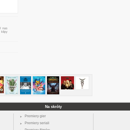
U nas
 klipy
Na skróty
Premiery gier
Premiery seriali