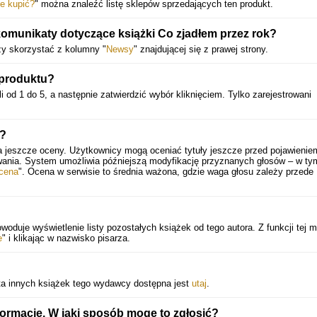
stronie tej zajmującej książki.
e kupić?
" można znaleźć listę sklepów sprzedających ten produkt.
komunikaty dotyczące książki Co zjadłem przez rok?
Dolly Alderton, autorka książki Wszystko, co wiem o miłości
ży skorzystać z kolumny "
Newsy
" znajdującej się z prawej strony.
Co za smakołyk. Humor Tucciego jest cierpki jak martini, jego uwagi ostre ja
 produktu?
tasak, ale najbardziej urzekło mnie to, że potrafi sięgnąć przez stół, żeb
przeprowadzić czytelnika nie przez posiłki, ale przez swoje życie.
i od 1 do 5, a następnie zatwierdzić wybór kliknięciem. Tylko zarejestrowani
Elizabeth Day, gospodyni podcastu How to Fail
i?
a jeszcze oceny. Użytkownicy mogą oceniać tytuły jeszcze przed pojawienie
wania. System umożliwia późniejszą modyfikację przyznanych głosów – w ty
Powyższy opis pochodzi od wydawcy.
cena
". Ocena w serwisie to średnia ważona, gdzie waga głosu zależy przede
woduje wyświetlenie listy pozostałych książek od tego autora. Z funkcji tej 
e
" i klikając w nazwisko pisarza.
ta innych książek tego wydawcy dostępna jest
utaj
.
formacje. W jaki sposób mogę to zgłosić?