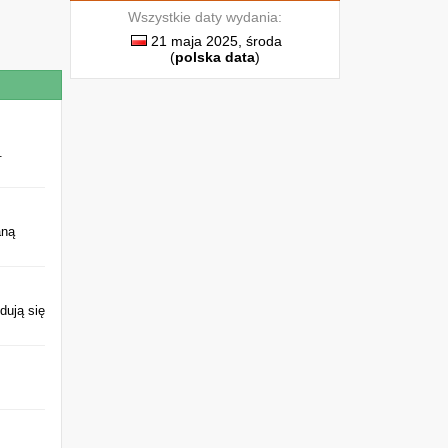
d
Wszystkie daty wydania:
o
,
21 maja 2025, środa
(
polska data
)
a
.
i
.
aną
j
,
dują się
,
j