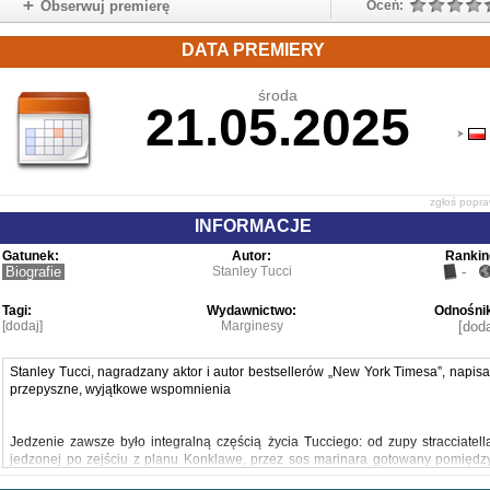
Obserwuj premierę
Oceń:
DATA PREMIERY
środa
21.05.2025
zgłoś popr
INFORMACJE
Gatunek:
Autor:
Rankin
Biografie
Stanley Tucci
-
Tagi:
Wydawnictwo:
Odnośnik
[dodaj]
Marginesy
[doda
Stanley Tucci, nagradzany aktor i autor bestsellerów „New York Timesa”, napisa
przepyszne, wyjątkowe wspomnienia
Jedzenie zawsze było integralną częścią życia Tucciego: od zupy stracciatell
jedzonej po zejściu z planu Konklawe, przez sos marinara gotowany pomiędz
zdjęciami i przymiarkami kostiumów, po domową pizzę spożywaną z dziećmi n