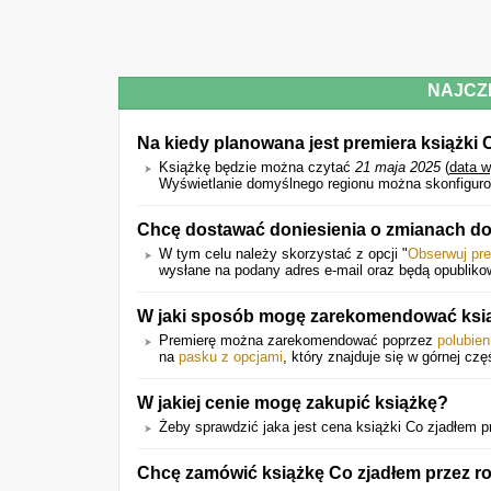
NAJCZ
Na kiedy planowana jest premiera książki 
Książkę będzie można czytać
21 maja 2025
(
data w
Wyświetlanie domyślnego regionu można skonfiguro
Chcę dostawać doniesienia o zmianach do
W tym celu należy skorzystać z opcji "
Obserwuj pr
wysłane na podany adres e-mail oraz będą opublikow
W jaki sposób mogę zarekomendować ksi
Premierę można zarekomendować poprzez
polubien
na
pasku z opcjami
, który znajduje się w górnej czę
W jakiej cenie mogę zakupić książkę?
Żeby sprawdzić jaka jest cena książki Co zjadłem prz
Chcę zamówić książkę Co zjadłem przez ro