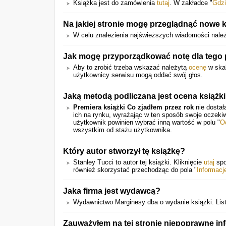
Książka jest do zamówienia
tutaj
. W zakładce "
Gdzi
Na jakiej stronie mogę przeglądnąć nowe 
W celu znalezienia najświeższych wiadomości nale
Jak mogę przyporządkować notę dla tego
Aby to zrobić trzeba wskazać należytą
ocenę
w skal
użytkownicy serwisu mogą oddać swój głos.
Jaką metodą podliczana jest ocena książk
Premiera książki Co zjadłem przez rok
nie dostał
ich na rynku, wyrażając w ten sposób swoje oczeki
użytkownik powinien wybrać inną wartość w polu "
O
wszystkim od stażu użytkownika.
Który autor stworzył tę książkę?
Stanley Tucci to autor tej książki. Kliknięcie
utaj
spo
również skorzystać przechodząc do pola "
Informacj
Jaka firma jest wydawcą?
Wydawnictwo Marginesy dba o wydanie książki. Lis
Zauważyłem na tej stronie niepoprawne in