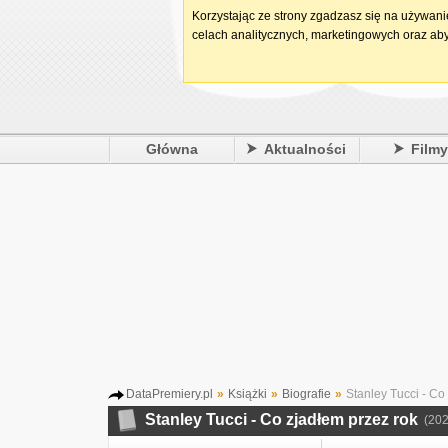
Korzystając ze strony zgadzasz się na używan
celach analitycznych, marketingowych oraz aby
Główna
Aktualności
Film
DataPremiery.pl
»
Książki
»
Biografie
»
Stanley Tucci - Co
Stanley Tucci - Co zjadłem przez rok
(202