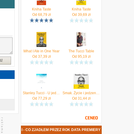
–
z
Kniha Taste
Kniha Taste
Od
68,79
zł
Od
39,69
zł
y
w
a
e
What I Ate in One Year
The Tucci Table
Od
37,39
zł
Od
95,19
zł
o
dź
ą
j
k
ł
Stanley Tucci - U jednoho stolu
Smak. Życie i jedzenie (Audiobook)
e
Od
77,29
zł
Od
31,44
zł
u
NLEY TUCCI - CO ZJADŁEM PRZEZ ROK DATA PREMIERY