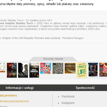
żna błędne daty premiery, opisy, okładki lub plakaty oraz zwiastuny.
hodzi Stanley Tucci - Co zjadłem przez rok?
wa książka Stanley Tucci
z 2025 roku to główny temat tego artykułu i tej podstrony. 
tun
i przeczytaj naszą zapowiedź. Znajdziesz tutaj również galerię zdjęć, zwiastuny, trailery,
esujące nowości oraz zapowiedzi, a także wszystkie nadchodzące premiery 2025 roku.
s: Knights of the Old Republic Remake data wydania
|
Premiera Paragon
Recently Viewed
Informacje i usługi
Społeczność
daj premierę
Facebook
teriały prasowe/promo
Instagram