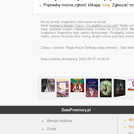
Poprawkę można zgłosić klikając
tutaj
. Zgłaszać mo
Na tej stronie znajdziesz informacje na temat:
Kiedy
premiera Stanley Tucci - Co zjadłem przez rok
? Kiedy wyc
Data wydania książki zaplanowana została na 21.05.2025.
No
znajdziesz fragmenty tego utworu literackiego. Pooglądaj
zwias
wideo, nasze recenzje oraz oceny, dzięki czemu poznasz inter
Zobacz również:
Ridge Racer Driftopia data premiery
|
Star War
Data ostatniej aktualizacji:
2025-05-07 14:46:35
DataPremiery.pl
Do
Wersja mobilna
Ma
O nas