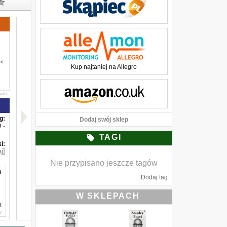
Kup najtaniej na Allegro
awkę
g:
Dodaj swój sklep
-
TAGI
i:
j]
Nie przypisano jeszcze tagów
ł
Dodaj tag
W SKLEPACH
a
y
a