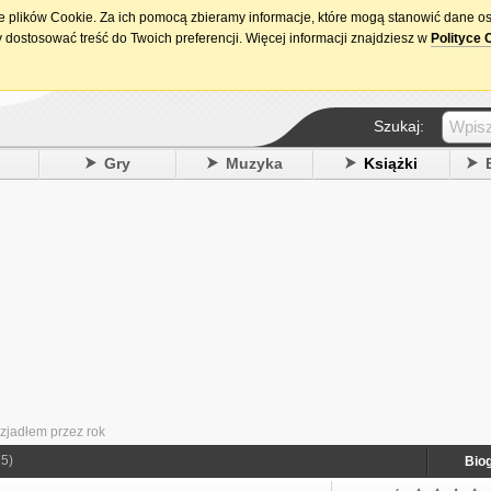
ie plików Cookie. Za ich pomocą zbieramy informacje, które mogą stanowić dane o
15. urodziny DataPremiery.pl
 dostosować treść do Twoich preferencji. Więcej informacji znajdziesz w
Polityce 
Szukaj:
y
Gry
Muzyka
Książki
 zjadłem przez rok
5)
Biog