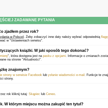
Stanley Tucci to największy smakosz wśród aktorów i najlepszy aktor wśró
smakoszy. Do swojego stołu zaprasza rodzinę, przyjaciół, gwiazdy filmowe. I p
raz kolejny wszystkich tych, którzy spragnieni są apetycznych opowieści z Rzymu
Nowego Jorku czy domowej londyńskiej kuchni aktora.
ĘŚCIEJ ZADAWANE PYTANIA
Małgorzata Muraszko, „Gazeta Wyborcza”
Co zjadłem przez rok?
Chyba każdy z nas chciałby spędzić dzień i zjeść posiłek ze Stanleyem Tuccim, 
ydania w Polsce
).
Żeby zobaczyć inne daty należy wybrać odpowiednią
flagę
ta książka to idealny sposób, aby to zrobić! Oglądanie świata oczam
wać w "Ustawieniach serwisu".
uwielbianego aktora i kulinarnego poszukiwacza przygód to prawdziwa gratka
Każdy miłośnik jedzenia pochłonie tę książkę!
tyczących książki. W jaki sposób tego dokonać?
emierę
", która dostępna jest na
pasku z opcjami
. Informacje o zmianach zost
Ina Garten
ane na stronie "Aktualności".
ążkę znajomym?
Szczerość, humor i skromność Stanleya aż sączy się ze stron jego najnowsze
książki. Jedzenie to jego kompas, a Co zjadłem przez rok doskonale oddaje to
ie strony w serwisie Facebook
lub
ysłanie wiadomości e-mail
. Funkcje te znaj
jak Stanley tworzy więzi ze światem poprzez jedzenie i smak.
ści strony.
Gwyneth Paltrow
ez rok kliknij tutaj:
Skąpiec
lub
Ceneo
.
Tucci odkrywa przed nami swoją rzeczywistość pełną śmiechu, jedzenia
k. W którym miejscu można zakupić ten tytuł?
rodzinnego ciepła, podróży, pracy, pasji i miłości. Jestem zakochana w każde