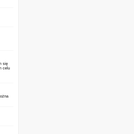
k
y
m się
m celu
można