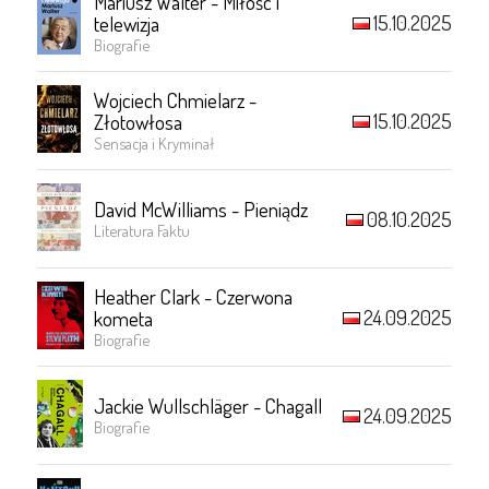
Mariusz Walter - Miłość i
15.10.2025
telewizja
Biografie
Wojciech Chmielarz -
15.10.2025
Złotowłosa
Sensacja i Kryminał
David McWilliams - Pieniądz
08.10.2025
Literatura Faktu
Heather Clark - Czerwona
24.09.2025
kometa
Biografie
Jackie Wullschläger - Chagall
24.09.2025
Biografie