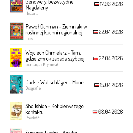
Genowefy, bezwstydne
17.06.2026
Magdaleny
Historia
Paweł Ochman - Ziemniaki w
22.04.2026
roślinnej kuchni regionalnej
Inne
Wojciech Chmielarz - Tam,
22.04.2026
gdzie zmrok zapada szybciej
Sensacja i Kryminał
Jackie Wullschläger - Monet
15.04.2026
Biografie
Sho Ishida - Kot pierwszego
08.04.2026
kontaktu
Powieść
Susanne Lieder - Agatha