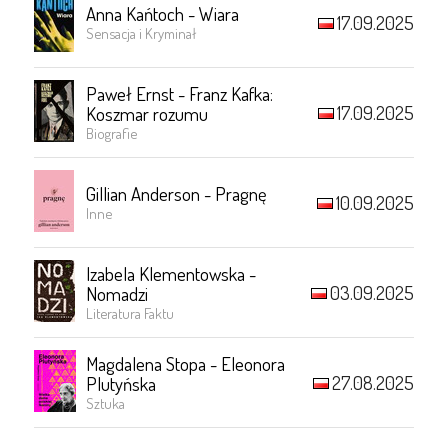
Anna Kańtoch - Wiara
17.09.2025
Sensacja i Kryminał
Paweł Ernst - Franz Kafka:
17.09.2025
Koszmar rozumu
Biografie
Gillian Anderson - Pragnę
10.09.2025
Inne
Izabela Klementowska -
03.09.2025
Nomadzi
Literatura Faktu
Magdalena Stopa - Eleonora
27.08.2025
Plutyńska
Sztuka