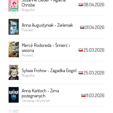
08.04.2026
Christie
Biografie
Anna Augustyniak - Zieleniak
01.04.2026
Powieść
Mercè Rodoreda - Śmierć i
25.03.2026
wiosna
Powieść
Sylwia Frołow - Zagadka Gogol
25.03.2026
Biografie
Anna Kańtoch - Zima
11.03.2026
pożegnanych
Sensacja i Kryminał