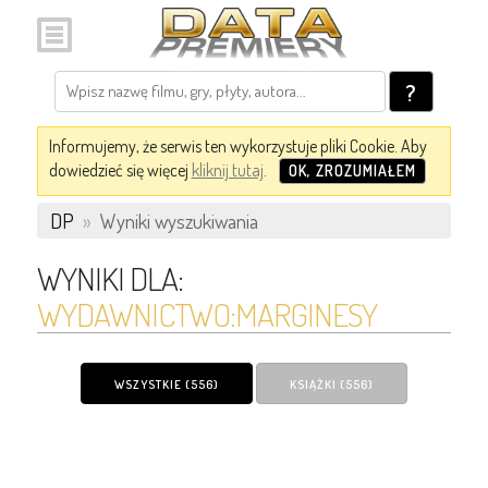
?
Informujemy, że serwis ten wykorzystuje pliki Cookie. Aby
dowiedzieć się więcej
kliknij tutaj
.
OK, ZROZUMIAŁEM
DP
»
Wyniki wyszukiwania
WYNIKI DLA:
WYDAWNICTWO:MARGINESY
WSZYSTKIE (556)
KSIĄŻKI (556)