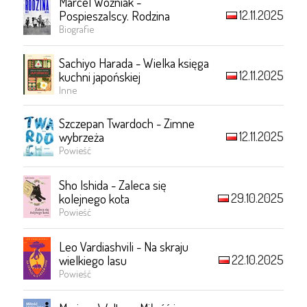
Marcel Woźniak -
12.11.2025
Pospieszalscy. Rodzina
Biografie
Sachiyo Harada - Wielka księga
12.11.2025
kuchni japońskiej
Inne
Szczepan Twardoch - Zimne
12.11.2025
wybrzeża
Powieść
Sho Ishida - Zaleca się
29.10.2025
kolejnego kota
Powieść
Leo Vardiashvili - Na skraju
22.10.2025
wielkiego lasu
Powieść