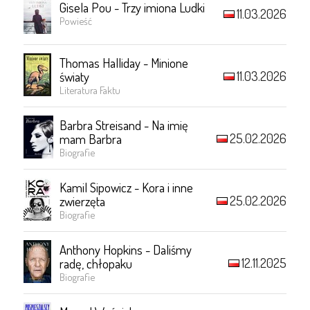
Gisela Pou - Trzy imiona Ludki
11.03.2026
Powieść
Thomas Halliday - Minione
11.03.2026
światy
Literatura Faktu
Barbra Streisand - Na imię
25.02.2026
mam Barbra
Biografie
Kamil Sipowicz - Kora i inne
25.02.2026
zwierzęta
Biografie
Anthony Hopkins - Daliśmy
12.11.2025
radę, chłopaku
Biografie