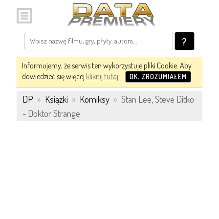
?
Informujemy, że serwis ten wykorzystuje pliki Cookie. Aby
dowiedzieć się więcej
kliknij tutaj
.
OK, ZROZUMIAŁEM
DP
»
Książki
»
Komiksy
»
Stan Lee, Steve Ditko
- Doktor Strange