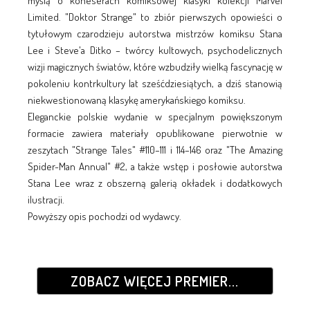
myślą o koneserach komiksowej klasyki kolekcji Marvel
Limited. "Doktor Strange" to zbiór pierwszych opowieści o
tytułowym czarodzieju autorstwa mistrzów komiksu Stana
Lee i Steve'a Ditko – twórcy kultowych, psychodelicznych
wizji magicznych światów, które wzbudziły wielką fascynację w
pokoleniu kontrkultury lat sześćdziesiątych, a dziś stanowią
niekwestionowaną klasykę amerykańskiego komiksu.
Eleganckie polskie wydanie w specjalnym powiększonym
formacie zawiera materiały opublikowane pierwotnie w
zeszytach "Strange Tales" #110–111 i 114–146 oraz "The Amazing
Spider-Man Annual" #2, a także wstęp i posłowie autorstwa
Stana Lee wraz z obszerną galerią okładek i dodatkowych
ilustracji.
Powyższy opis pochodzi od wydawcy.
ZOBACZ WIĘCEJ PREMIER...