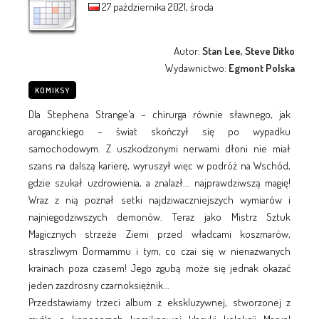
27 października 2021, środa
Autor:
Stan Lee, Steve Ditko
Wydawnictwo:
Egmont Polska
KOMIKSY
Dla Stephena Strange'a – chirurga równie sławnego, jak
aroganckiego – świat skończył się po wypadku
samochodowym. Z uszkodzonymi nerwami dłoni nie miał
szans na dalszą karierę, wyruszył więc w podróż na Wschód,
gdzie szukał uzdrowienia, a znalazł... najprawdziwszą magię!
Wraz z nią poznał setki najdziwaczniejszych wymiarów i
najniegodziwszych demonów. Teraz jako Mistrz Sztuk
Magicznych strzeże Ziemi przed władcami koszmarów,
straszliwym Dormammu i tym, co czai się w nienazwanych
krainach poza czasem! Jego zgubą może się jednak okazać
jeden zazdrosny czarnoksiężnik...
Przedstawiamy trzeci album z ekskluzywnej, stworzonej z