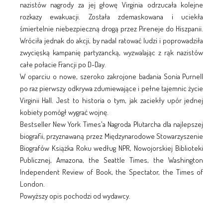
nazistów nagrody za jej głowę Virginia odrzucała kolejne
rozkazy ewakuacji. Została zdemaskowana i uciekła
śmiertelnie niebezpieczną drogą przez Pireneje do Hiszpanii.
Wróciła jednak do akcji, by nadal ratować ludzi i poprowadziła
zwycięską kampanię partyzancką, wyzwalając z rąk nazistów
całe połacie Francji po D-Day.
W oparciu o nowe, szeroko zakrojone badania Sonia Purnell
po raz pierwszy odkrywa zdumiewające i pełne tajemnic życie
Virginii Hall. Jest to historia o tym, jak zaciekły upór jednej
kobiety pomógł wygrać wojnę.
Bestseller New York Times'a Nagroda Plutarcha dla najlepszej
biografii, przyznawaną przez Międzynarodowe Stowarzyszenie
Biografów Książka Roku według NPR, Nowojorskiej Biblioteki
Publicznej, Amazona, the Seattle Times, the Washington
Independent Review of Book, the Spectator, the Times of
London.
Powyższy opis pochodzi od wydawcy.