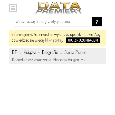
?
Informujemy, że serwis ten wykorzystuje pliki Cookie. Aby
dowiedzieć się więcej
kliknij tutaj
.
OK, ZROZUMIAŁEM
DP
»
Książki
»
Biografie
»
Sonia Purnell -
Kobieta bez znaczenia. Historia Virginii Hall,...