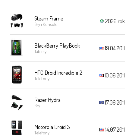
Steam Frame
2026 rok
Gry i Konsole
BlackBerry PlayBook
19.04.2011
Tablety
HTC Droid Incredible 2
10.06.2011
Telefony
Razer Hydra
17.06.2011
Gry
Motorola Droid 3
14.07.2011
Telefony