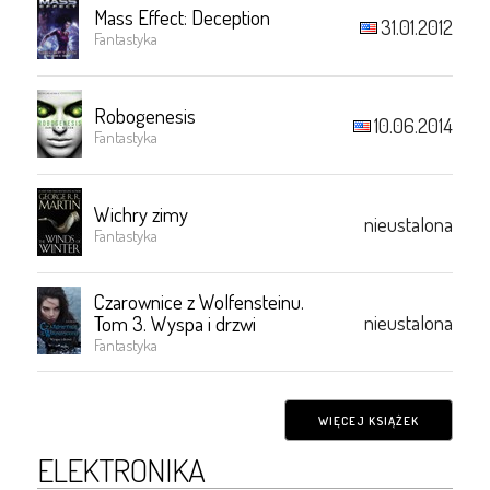
Mass Effect: Deception
31.01.2012
Fantastyka
Robogenesis
10.06.2014
Fantastyka
Wichry zimy
nieustalona
Fantastyka
Czarownice z Wolfensteinu.
nieustalona
Tom 3. Wyspa i drzwi
Fantastyka
WIĘCEJ KSIĄŻEK
ELEKTRONIKA