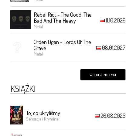
Rebel Riot - The Good, The
11.10.2026
Bad And The Heavy
Metal
Orden Ogan - Lords Of The
08.01.2027
Grave
Metal
WIĘCEJ MUZYKI
KSIĄŻKI
To, co ukryliśmy
26.08.2026
Sensacja i Kryminał