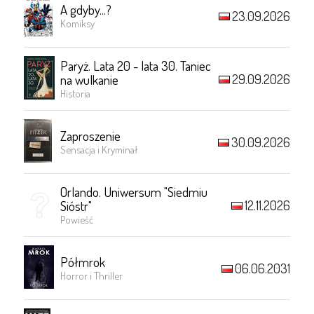
A gdyby...?
23.09.2026
Komiksy
Paryż. Lata 20 - lata 30. Taniec
29.09.2026
na wulkanie
Historia
Zaproszenie
30.09.2026
Sensacja i Kryminał
Orlando. Uniwersum "Siedmiu
12.11.2026
Sióstr"
Powieść
Półmrok
06.06.2031
Horror i Thriller